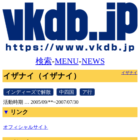
検索
-
MENU
-
NEWS
イザナイ
イザナイ（イザナイ）
[
インディーズで解散
]
[
中四国
]
[
ア行
]
活動時期 … 2005/09/**~2007/07/30
リンク
オフィシャルサイト