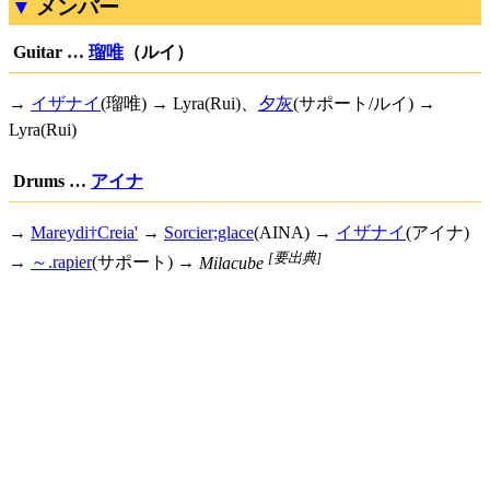
メンバー
Guitar …
瑠唯
（ルイ）
→
イザナイ
(瑠唯) → Lyra(Rui)、
夕灰
(サポート/ルイ) →
Lyra(Rui)
Drums …
アイナ
→
Mareydi†Creia'
→
Sorcier;glace
(AINA) →
イザナイ
(アイナ)
[要出典]
→
～.rapier
(サポート) →
Milacube