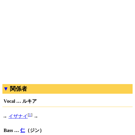
関係者
Vocal … ルキア
[
1
]
→
イザナイ
→
Bass …
仁
（ジン）