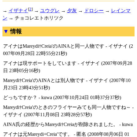
[
2
]
→
イザナイ
→
ユウグレ
→
夕灰
→
ドロシー
→
レインマ
ン
→ チョコレエトホリツク
情報
アイナはMareydi†Creia'のAINAと同一人物です - イザナイ (2
007年09月28日 22時55分21秒)
アイナは現サポートをしています - イザナイ (2007年09月28
日 23時05分16秒)
Mareydi†Creia'のAINAとは別人物です - イザナイ (2007年10
月23日 23時43分51秒)
どっちですか？ - kuwa (2007年10月24日 01時37分37秒)
Mareydi†Creia'のときのフライヤーみても同一人物ですね～ -
イザナイ (2007年11月08日 23時28分57秒)
AINA氏の経歴からMareydi†Creiaが削除されました。 - kuwa
アイナは元Mareydi+Creia'です。 - 匿名 (2008年08月06日 01