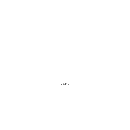
- AD -