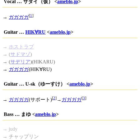
Vocal … サダイ（仮） <
ameblo.jp
>
[
1
]
→
ガガガガ
Guitar …
HIK∀RU
<
ameblo.jp
>
→
ホストラブ
→ (
サドマゾ
)
→ (
サデリア
)(HIKARU)
→
ガガガガ
(HIK∀RU)
Guitar … U-sk（ゆーすけ） <
ameblo.jp
>
[
2
]
[
3
]
→
ガガガガ
(サポート)
→
ガガガガ
Bass … まゆ <
ameblo.jp
>
→ judy
→ チャップリン