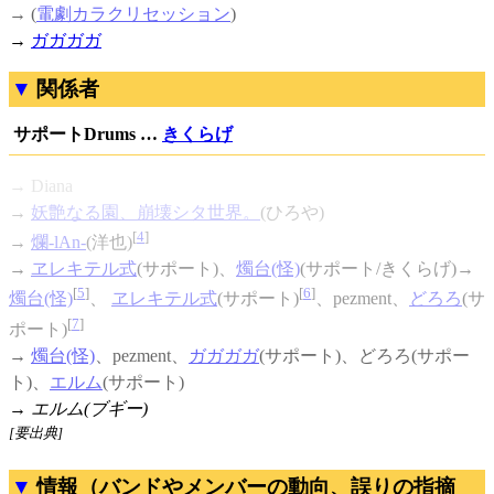
→ (
電劇カラクリセッション
)
→
ガガガガ
関係者
サポートDrums …
きくらげ
→ Diana
→
妖艶なる園、崩壊シタ世界。
(ひろや)
[
4
]
→
爛-lAn-
(洋也)
→
ヱレキテル式
(サポート)、
燭台(怪)
(サポート/きくらげ)→
[
5
]
[
6
]
燭台(怪)
、
ヱレキテル式
(サポート)
、pezment、
どろろ
(サ
[
7
]
ポート)
→
燭台(怪)
、pezment、
ガガガガ
(サポート)、どろろ(サポー
ト)、
エルム
(サポート)
→
エルム(ブギー)
[要出典]
情報（バンドやメンバーの動向、誤りの指摘