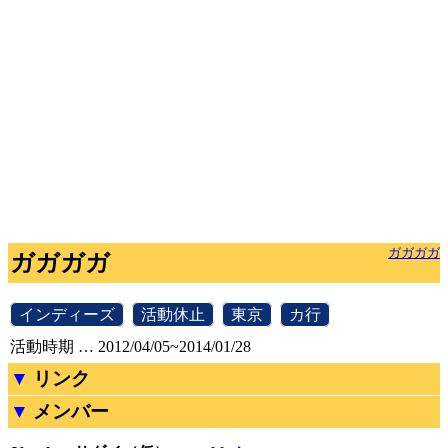
ガガガガ
ガガガガ
[
インディーズ
]
[
活動休止
]
[
東京
]
[
カ行
]
活動時期 … 2012/04/05~2014/01/28
リンク
メンバー