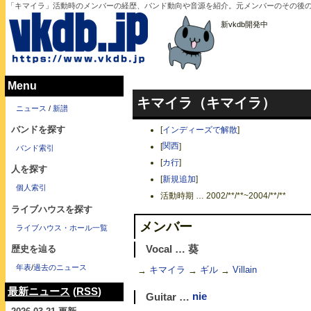
「キマイラ」活動時のメンバーの経歴、バンド動向や音源を紹介。元メンバーのその後
新vkdb開発中
Menu
キマイラ（キマイラ）
ニュース
/
新譜
バンドを探す
[
インディーズで解散
]
[
関西
]
バンド索引
[
カ行
]
人を探す
[
新規追加
]
個人索引
活動時期 … 2002/**/**~2004/**/**
ライブハウスを探す
メンバー
ライブハウス・ホール一覧
Vocal … 葵
歴史を辿る
年表
/
過去のニュース
→
キマイラ
→
ギル
→
Villain
最新ニュース
(
RSS
)
Guitar …
nie