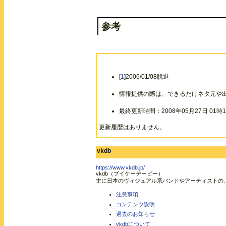
参考
[
1
]2006/01/08脱退
情報提供の際は、できるだけネタ元や
最終更新時間：2008年05月27日 01時1
更新履歴はありません。
vkdb
https://www.vkdb.jp/
vkdb（ブイケーデービー）
主に日本のヴィジュアル系バンドやアーティストの
注意事項
コンテンツ説明
過去のお知らせ
vkdbについて