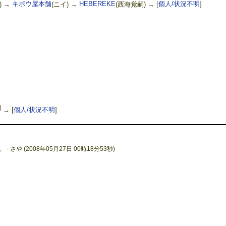
) →
キボウ屋本舗
(ニイ) →
HEBEREKE
(西海覚嗣) →
[
個人/状況不明
]
]
→
[
個人/状況不明
]
 - さや (2008年05月27日 00時18分53秒)