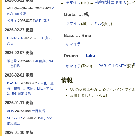
2026-03-21 更新
→
キマイラ
(nie) →
秘密結社コドモＡ
(ニイ
iMEL❁nis❁NonNo
2026/04/21
V
o. Amon 引退
Guitar … 楓
ベリィ
2026/03/04
YAIRI 死去
→
キマイラ
(楓) →
ギル
(紗月) →
2026-02-23 更新
Bass … Rina
LUNA SEA
2026/02/17
Dr. 真矢
死去
→
キマイラ
→
2026-02-07 更新
Drums …
Taku
蛾と蝶
2026/05/04
Vo.創真、Ba.
[
1
→
キマイラ
(Taku) →
PABLO HONEY
(拓)
一色日和
2026-02-01 更新
情報
D≒SIRE
2026/05/02
＜幸也、聖
詩、橘舞已、秀朗、MIE＞で 5/
Vo.の葵君は今Villain(ヴィレイン)ですよ。
2、5/3 限定復活
反映しました。 - kuwa
2026-01-11 更新
ALiBi
2026/05/01
一日復活
SCISSOR
2026/05/01
5/1、5/2
限定復活
2026-01-10 更新