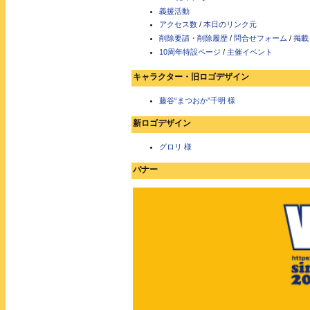
義援活動
アクセス数
/
本日のリンク元
削除要請・削除履歴
/
問合せフォーム
/
掲載
10周年特設ページ
/
主催イベント
キャラクター・旧ロゴデザイン
藤谷“まつおか”千明 様
新ロゴデザイン
グロリ 様
バナー