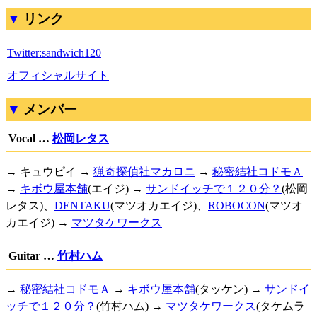
リンク
Twitter:sandwich120
オフィシャルサイト
メンバー
Vocal …
松岡レタス
→ キュウピイ →
猟奇探偵社マカロニ
→
秘密結社コドモＡ
→
キボウ屋本舗
(エイジ) →
サンドイッチで１２０分？
(松岡
レタス)、
DENTAKU
(マツオカエイジ)、
ROBOCON
(マツオ
カエイジ) →
マツタケワークス
Guitar …
竹村ハム
→
秘密結社コドモＡ
→
キボウ屋本舗
(タッケン) →
サンドイ
ッチで１２０分？
(竹村ハム) →
マツタケワークス
(タケムラ