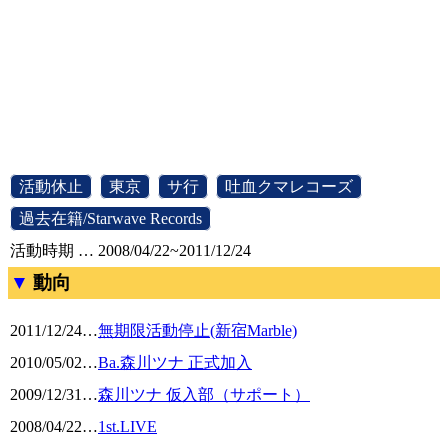
[
活動休止
]
[
東京
]
[
サ行
]
[
吐血クマレコーズ
]
[
過去在籍/Starwave Records
]
活動時期 … 2008/04/22~2011/12/24
動向
2011/12/24
…
無期限活動停止(新宿Marble)
2010/05/02
…
Ba.森川ツナ 正式加入
2009/12/31
…
森川ツナ 仮入部（サポート）
2008/04/22
…
1st.LIVE