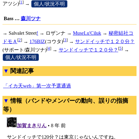
[
1
]
アツシ)
→
[
個人/状況不明
]
Bass …
森川ツナ
→
Salvalet Street
!
→ ロザンナ →
MuseLu'Ciluk
→
秘密結社コ
[
2
]
[
3
]
ドモＡ
→
176BIZ
(コウタ)
→
サンドイッチで１２０分？
[
4
]
[
5
]
(サポート/森川ツナ)
→
サンドイッチで１２０分？
→
[
個人/状況不明
]
関連記事
「イカ天web」第一次予選通過
情報（バンドやメンバーの動向、誤りの指摘
等）