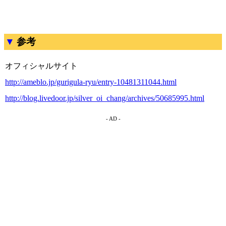
参考
オフィシャルサイト
http://ameblo.jp/gurigula-ryu/entry-10481311044.html
http://blog.livedoor.jp/silver_oi_chang/archives/50685995.html
- AD -