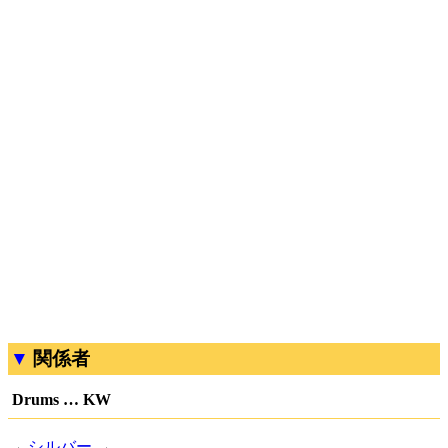
関係者
Drums … KW
→
シルバー
→