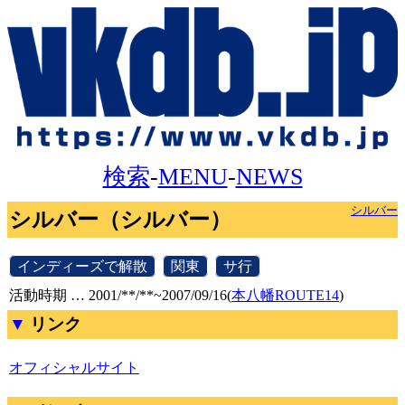
検索
-
MENU
-
NEWS
シルバー
シルバー（シルバー）
[
インディーズで解散
]
[
関東
]
[
サ行
]
活動時期 … 2001/**/**~2007/09/16(
本八幡ROUTE14
)
リンク
オフィシャルサイト