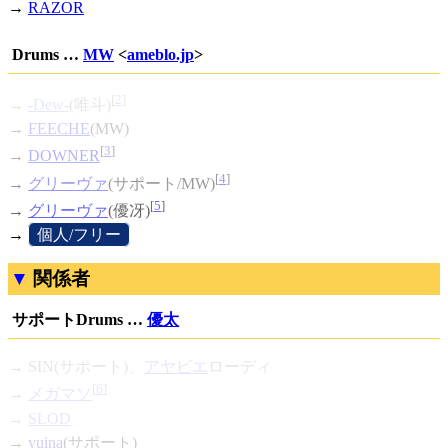
→
RAZOR
Drums …
MW
<
ameblo.jp
>
[
2
]
→
-Dew-
(唯斗)
→
FEECHE
(MW)
[
3
]
→
DOWNER
[
4
]
→
グリーヴァ
(サポート/MW)
[
5
]
→
グリーヴァ
(優冴)
→
[
個人/フリー
]
関係者
サポートDrums …
優太
→ SIN(サポート)、
アヤビエ
ローディ
[
6
]
→
メガマソ
→
SLOD
→
yuina
(サポート)