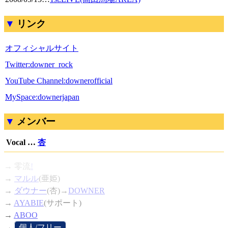
リンク
オフィシャルサイト
Twitter:downer_rock
YouTube Channel:downerofficial
MySpace:downerjapan
メンバー
Vocal …
杏
→
零流
!
→
マルル
(亜姫)
→
ダウナー
(杏)→
DOWNER
→
AYABIE
(サポート)
→
ABOO
→
[
個人/フリー
]