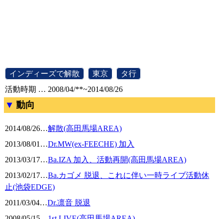
[
インディーズで解散
]
[
東京
]
[
タ行
]
活動時期 … 2008/04/**~2014/08/26
動向
2014/08/26
…
解散(高田馬場AREA)
2013/08/01
…
Dr.MW(ex-FEECHE) 加入
2013/03/17
…
Ba.IZA 加入、活動再開(高田馬場AREA)
2013/02/17
…
Ba.カゴメ 脱退、これに伴い一時ライブ活動休
止(池袋EDGE)
2011/03/04
…
Dr.凛音 脱退
2008/05/15
…
1st.LIVE(高田馬場AREA)