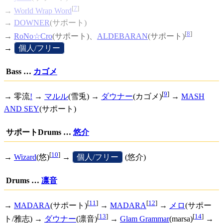
[
7
]
→
World Wrap Word
→
DOWNER
(サポート)
[
8
]
→
RoNo☆Cro
(サポート)、
ALDEBARAN
(サポート)
→
[
個人/フリー
]
Bass …
カゴメ
[
9
]
→
零流
!
→
マルル
(雪兎) →
ダウナー
(カゴメ)
→
MASH
AND SEY
(サポート)
サポートDrums …
悠介
[
10
]
→
Wizard
(悠)
→
[
個人/フリー
]
(悠介)
Drums …
凛音
[
11
]
[
12
]
→
MADARA
(サポート)
→
MADARA
→
メロ
(サポー
[
13
]
[
14
]
ト/雅志) →
ダウナー
(凛音)
→
Glam Grammar
(marsa)
→