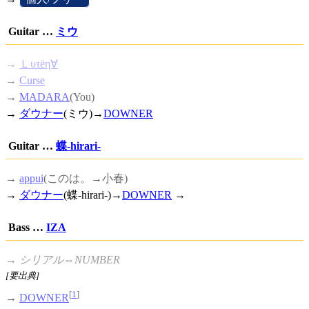
Guitar …
ミウ
→
Ｌυτёη∀
→
Curse
→
MADARA
(You)
→
ダウナー
(ミウ)→
DOWNER
Guitar …
蝶-hirari-
→
appui
(このは。→小春)
→
ダウナー
(蝶-hirari-)→
DOWNER
→
Bass …
IZA
→
シリアル⇔NUMBER
[要出典]
[
1
]
→
DOWNER