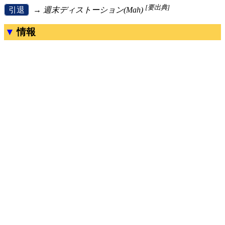
[要出典]
[
引退
]
→
週末ディストーション(Mah)
情報