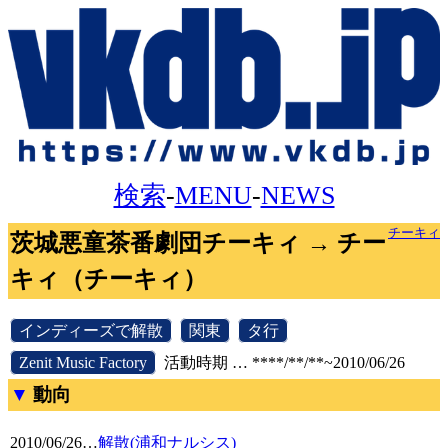
検索
-
MENU
-
NEWS
チーキィ
茨城悪童茶番劇団チーキィ → チー
キィ（チーキィ）
[
インディーズで解散
]
[
関東
]
[
タ行
]
[
Zenit Music Factory
]
活動時期 … ****/**/**~2010/06/26
動向
2010/06/26
…
解散(浦和ナルシス)