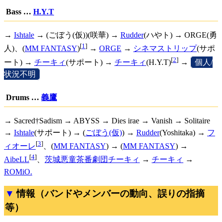
Bass …
H.Y.T
→
Ishtale
→ (ごぼう(仮))(咲華) →
Rudder
(ハやト) → ORGE(勇
[
1
]
人)、(
MM FANTASY
)
→
ORGE
→
シネマストリップ
(サポ
[
2
]
ート) →
チーキィ
(サポート) →
チーキィ
(H.Y.T)
→
[
個人/
状況不明
]
Drums …
義鷹
→ Sacred†Sadism → ABYSS → Dies irae → Vanish → Solitaire
→
Ishtale
(サポート) → (
ごぼう(仮)
) →
Rudder
(Yoshitaka) →
フ
[
3
]
ィオーレ
、(
MM FANTASY
) → (
MM FANTASY
) →
[
4
]
AibeLL
、
茨城悪童茶番劇団チーキィ
→
チーキィ
→
ROMiO.
情報（バンドやメンバーの動向、誤りの指摘
等）