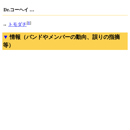
Dr.コーヘイ …
[
8
]
→
トモダチ
情報（バンドやメンバーの動向、誤りの指摘
等）