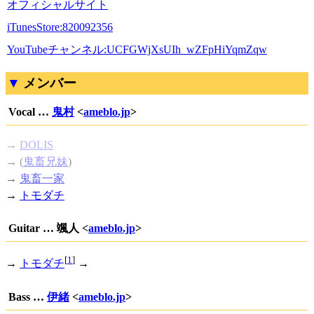
オフィシャルサイト
iTunesStore:820092356
YouTubeチャンネル:UCFGWjXsUIh_wZFpHiYqmZqw
メンバー
Vocal …
鬼村
<
ameblo.jp
>
→
DOLIS
→ (
鬼畜兄妹
)
→
鬼畜一家
→
トモダチ
Guitar … 颯人 <
ameblo.jp
>
[
1
]
→
トモダチ
→
Bass …
伊緒
<
ameblo.jp
>