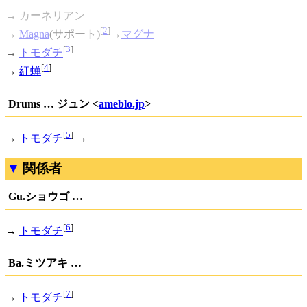
→ カーネリアン
[
2
]
→
Magna
(サポート)
→
マグナ
[
3
]
→
トモダチ
[
4
]
→
紅蝉
Drums … ジュン <
ameblo.jp
>
[
5
]
→
トモダチ
→
関係者
Gu.ショウゴ …
[
6
]
→
トモダチ
Ba.ミツアキ …
[
7
]
→
トモダチ