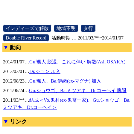
[
インディーズで解散
]
[
地域不明
]
[
タ行
]
[
Double River Record
]
活動時期 … 2011/03/**~2014/01/07
動向
2014/01/07
…
Gu.颯人 脱退、これに伴い 解散(Ash OSAKA)
2013/03/01
…
Dr.ジュン 加入
2012/08/23
…
Gu.颯人、Ba.伊緒(ex-マグナ) 加入
2011/06/24
…
Gu.ショウゴ、Ba.ミツアキ、Dr.コーヘイ 脱退
2011/03/**
…
結成＜Vo.鬼村(ex-鬼畜一家)、Gu.ショウゴ、Ba.
ミツアキ、Dr.コーヘイ＞
リンク