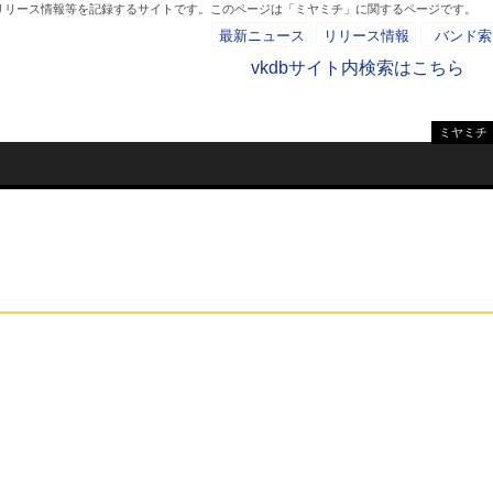
、リリース情報等を記録するサイトです。このページは「ミヤミチ」に関するページです。
最新ニュース
リリース情報
バンド索
vkdbサイト内検索はこちら
ミヤミチ
- AD -