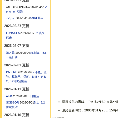
2026-03-21 更新
iMEL❁nis❁NonNo
2026/04/21
V
o. Amon 引退
ベリィ
2026/03/04
YAIRI 死去
2026-02-23 更新
LUNA SEA
2026/02/17
Dr. 真矢
死去
2026-02-07 更新
蛾と蝶
2026/05/04
Vo.創真、Ba.
一色日和
2026-02-01 更新
D≒SIRE
2026/05/02
＜幸也、聖
詩、橘舞已、秀朗、MIE＞で 5/
2、5/3 限定復活
2026-01-11 更新
ALiBi
2026/05/01
一日復活
情報提供の際は、できるだけネタ元や
SCISSOR
2026/05/01
5/1、5/2
限定復活
最終更新時間：2006年01月25日 15時4
2026-01-10 更新