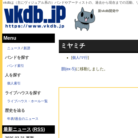
vkdbは（主にヴィジュアル系の）バンドやアーティストの、過去から現在までの活動
新vkdb開発中
Menu
ミヤミチ
ニュース
/
新譜
バンドを探す
[
個人/マ行
]
バンド索引
朋(ex-S)
に移動しました。
人を探す
個人索引
ライブハウスを探す
ライブハウス・ホール一覧
歴史を辿る
年表
/
過去のニュース
最新ニュース
(
RSS
)