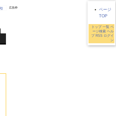
広告枠
引
ページ
TOP
トップ
一覧
ペ
ージ検索
ヘル
プ
RSS
ログイ
ン