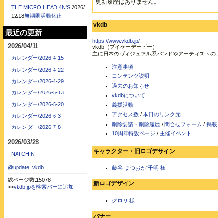
更新履歴はありません。
THE MICRO HEAD 4N'S
2026/
12/18
無期限活動休止
vkdb
最近の更新
https://www.vkdb.jp/
2026/04/11
vkdb（ブイケーデービー）
主に日本のヴィジュアル系バンドやアーティストの
カレンダー/2026-4-15
注意事項
カレンダー/2026-4-22
コンテンツ説明
カレンダー/2026-4-29
過去のお知らせ
カレンダー/2026-5-13
vkdbについて
カレンダー/2026-5-20
義援活動
アクセス数
/
本日のリンク元
カレンダー/2026-6-3
削除要請・削除履歴
/
問合せフォーム
/
掲載
カレンダー/2026-7-8
10周年特設ページ
/
主催イベント
2026/03/28
キャラクター・旧ロゴデザイン
NATCHIN
@update_vkdb
藤谷“まつおか”千明 様
総ページ数:15078
新ロゴデザイン
>>
vkdb.jpを検索バーに追加
グロリ 様
バナー