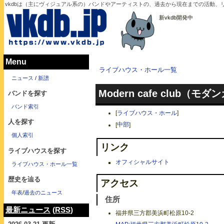
vkdbは（主にヴィジュアル系の）バンドやアーティストの、過去から現在までの活動
新vkdb開発中
Menu
ライブハウス・ホール一覧
ニュース
/
新譜
Modern cafe club（
バンドを探す
バンド索引
[
ライブハウス・ホール
]
人を探す
[
中部
]
個人索引
リンク
ライブハウスを探す
オフィシャルサイト
ライブハウス・ホール一覧
歴史を辿る
アクセス
年表
/
過去のニュース
住所
最新ニュース
(
RSS
)
福井県三方郡美浜町松原10-2