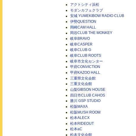
アクトシティ浜松
モダンカフェクラブ
安城 YUMEKIBOW RADIO CLUB
伊勢QUESTION
岡崎CAM HALL
岡谷CLUB THE MONKEY
岐阜BRAVO
岐阜CASPER
岐阜CLUB G
岐阜CLUB ROOTS
岐阜市文化センター
甲府CONVICTION
甲府KAZOO HALL
三重県文化会館
三重文化会館
山梨GIBSON HOUSE
四日市CLUB CAHOS
勝川 GSP STUDIO
松阪MAXA
松阪MUSH ROOM
松本ALECX
松本RIDEOUT
松本aC
松本文化会館