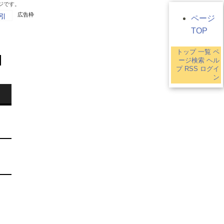
ジです。
広告枠
引
ページ
TOP
トップ
一覧
ペ
ージ検索
ヘル
プ
RSS
ログイ
ン