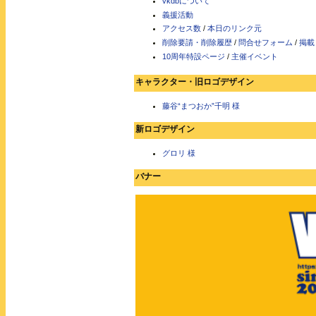
vkdbについて
義援活動
アクセス数
/
本日のリンク元
削除要請・削除履歴
/
問合せフォーム
/
掲載
10周年特設ページ
/
主催イベント
キャラクター・旧ロゴデザイン
藤谷“まつおか”千明 様
新ロゴデザイン
グロリ 様
バナー