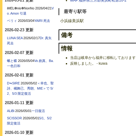
2026-03-21 更新
MAP:福井県三方郡美浜町松原10-2
iMEL❁nis❁NonNo
2026/04/21
V
最寄り駅等
o. Amon 引退
小浜線美浜駅
ベリィ
2026/03/04
YAIRI 死去
2026-02-23 更新
備考
LUNA SEA
2026/02/17
Dr. 真矢
死去
情報
2026-02-07 更新
当店は岐阜から福井に移転しております。 - 
蛾と蝶
2026/05/04
Vo.創真、Ba.
反映しました。 - kuwa
一色日和
2026-02-01 更新
D≒SIRE
2026/05/02
＜幸也、聖
詩、橘舞已、秀朗、MIE＞で 5/
2、5/3 限定復活
2026-01-11 更新
ALiBi
2026/05/01
一日復活
SCISSOR
2026/05/01
5/1、5/2
限定復活
2026-01-10 更新