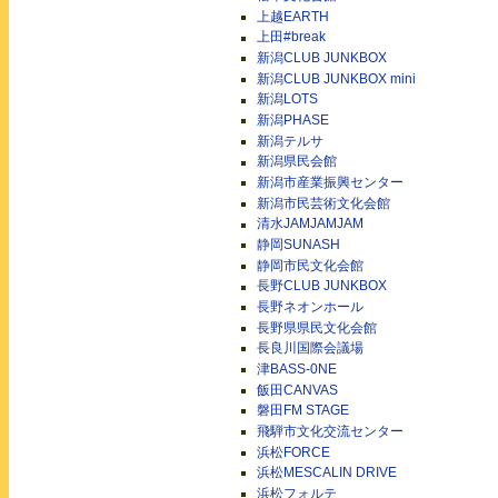
上越EARTH
上田#break
新潟CLUB JUNKBOX
新潟CLUB JUNKBOX mini
新潟LOTS
新潟PHASE
新潟テルサ
新潟県民会館
新潟市産業振興センター
新潟市民芸術文化会館
清水JAMJAMJAM
静岡SUNASH
静岡市民文化会館
長野CLUB JUNKBOX
長野ネオンホール
長野県県民文化会館
長良川国際会議場
津BASS-0NE
飯田CANVAS
磐田FM STAGE
飛騨市文化交流センター
浜松FORCE
浜松MESCALIN DRIVE
浜松フォルテ