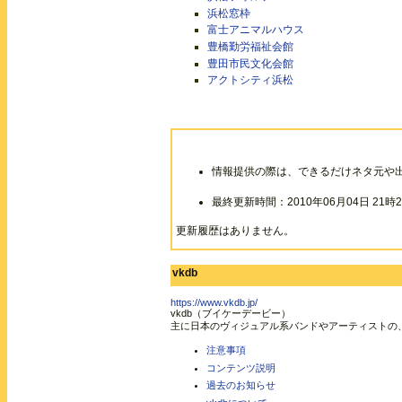
浜松窓枠
富士アニマルハウス
豊橋勤労福祉会館
豊田市民文化会館
アクトシティ浜松
情報提供の際は、できるだけネタ元や
最終更新時間：2010年06月04日 21時2
更新履歴はありません。
vkdb
https://www.vkdb.jp/
vkdb（ブイケーデービー）
主に日本のヴィジュアル系バンドやアーティストの
注意事項
コンテンツ説明
過去のお知らせ