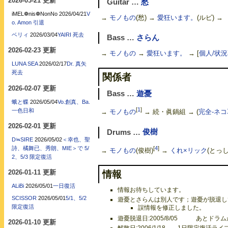
2026-03-21 更新
Guitar …
愁
iMEL❁nis❁NonNo
2026/04/21
V
→
モノもの
(愁) →
愛狂います。
(ルビ) →
o. Amon 引退
ベリィ
2026/03/04
YAIRI 死去
Bass …
さらん
2026-02-23 更新
→
モノもの
→
愛狂います。
→
[
個人/状
LUNA SEA
2026/02/17
Dr. 真矢
死去
関係者
2026-02-07 更新
Bass …
遊憂
蛾と蝶
2026/05/04
Vo.創真、Ba.
[
1
]
一色日和
→
モノもの
→ 続・眞鍋組 → (
完全-ネコ
2026-02-01 更新
Drums …
俊樹
D≒SIRE
2026/05/02
＜幸也、聖
[
4
]
詩、橘舞已、秀朗、MIE＞で 5/
→
モノもの
(俊樹)
→
くれ×リック
(とっし
2、5/3 限定復活
2026-01-11 更新
情報
ALiBi
2026/05/01
一日復活
情報お待ちしています。
SCISSOR
2026/05/01
5/1、5/2
遊憂とさらんは別人です；遊憂が脱退してさらん
限定復活
誤情報を修正しました。
遊憂脱退日:2005/8/05 あとドラムが
2026-01-10 更新
解散日:2006/1/18 1日限定復活ライブ(浦和