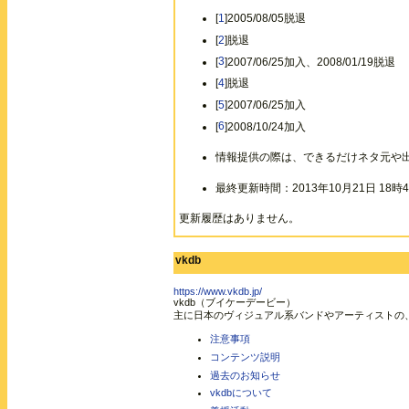
[
1
]2005/08/05脱退
[
2
]脱退
[
3
]2007/06/25加入、2008/01/19脱退
[
4
]脱退
[
5
]2007/06/25加入
[
6
]2008/10/24加入
情報提供の際は、できるだけネタ元や
最終更新時間：2013年10月21日 18時4
更新履歴はありません。
vkdb
https://www.vkdb.jp/
vkdb（ブイケーデービー）
主に日本のヴィジュアル系バンドやアーティストの
注意事項
コンテンツ説明
過去のお知らせ
vkdbについて