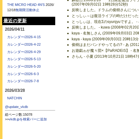
(2007年09月02日 19時28分52秒)
THE MICRO HEAD 4N'S
2026/
反映しました。ドラムの俊樹さんについ
12/18
無期限活動休止
とっしぃ～は復活ライブの時だけだったと思いま
最近の更新
とっしぃは、現在Σのsyunjyuですよ。 - 名
反映しました。 - kuwa (2008年02月20
2026/04/11
kaya - 名無しさん (2009年09月03日 2
カレンダー/2026-4-15
kaya - kaya (2009年09月03日 20時13
カレンダー/2026-4-22
俊樹はまだバンドやってるの? - あ (2012
お遊戯ゎが魔々団×【PaRADEiS】 - 名無し
カレンダー/2026-4-29
さらん - 小夏 (2013年10月21日 18時47
カレンダー/2026-5-13
カレンダー/2026-5-20
カレンダー/2026-6-3
カレンダー/2026-7-8
2026/03/28
NATCHIN
@update_vkdb
総ページ数:15078
>>
vkdb.jpを検索バーに追加