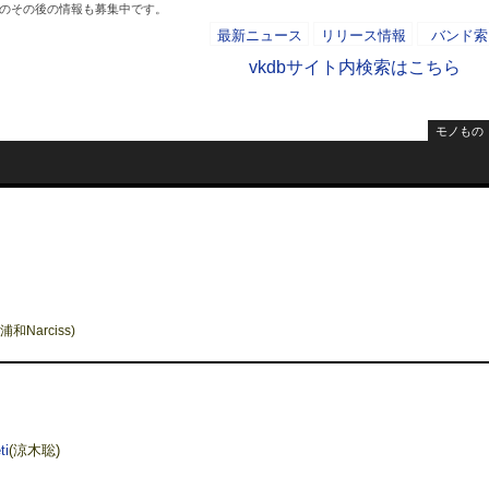
ーのその後の情報も募集中です。
最新ニュース
リリース情報
バンド索
vkdbサイト内検索はこちら
モノもの
- AD -
浦和Narciss)
ti
(涼木聡)