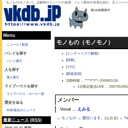
「モノもの(モノモノ)」活動時のメンバーの経歴、バンド動向や音源を紹介。元メンバ
新vkdb開発中
Menu
モノもの（モノモノ）
ニュース
/
新譜
バンドを探す
[
インディーズで解散
]
[
関東
]
バンド索引
[
マ行
]
人を探す
[
新規追加
]
個人索引
活動時期 … ****/**/**~2006/01/18
ライブハウスを探す
1日限定復活LIVE … 2007/01/06(
ライブハウス・ホール一覧
メンバー
歴史を辿る
Vocal …
えみる
年表
/
過去のニュース
→
モノもの
→
愛狂います。
(えみる) →
Ye
最新ニュース
(
RSS
)