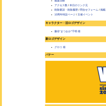
義援活動
アクセス数
/
本日のリンク元
削除要請・削除履歴
/
問合せフォーム
/
掲載
10周年特設ページ
/
主催イベント
キャラクター・旧ロゴデザイン
藤谷“まつおか”千明 様
新ロゴデザイン
グロリ 様
バナー