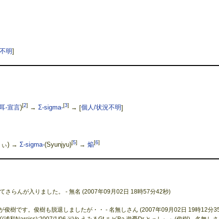
況不明
]
[
2
]
[
3
]
耳-宣言
)
→
Σ-sigma-
→
[
個人/状況不明
]
[
5
]
[
6
]
ぃ) →
Σ-sigma-
(Syunjyu)
→
焔
が入りました。 - 無名 (2007年09月02日 18時57分42秒)
俊樹です。俊樹も脱退しましたが・・ - 名無しさん (2007年09月02日 19時12分35
Narciss):2007/1/06 ※Vo.えみるGt.ルビBa.遊憂Dr.とっしぃ～(俊樹) - 名無し