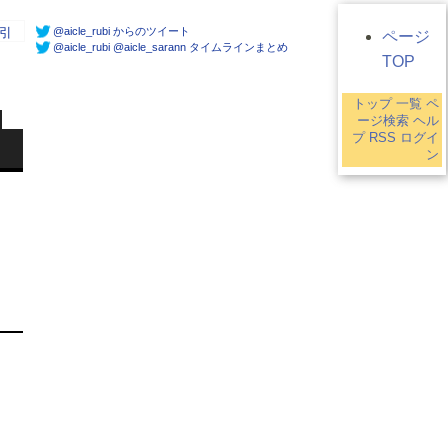
@aicle_rubi からのツイート
引
ページ
@aicle_rubi @aicle_sarann タイムラインまとめ
TOP
トップ
一覧
ペ
ージ検索
ヘル
プ
RSS
ログイ
ン