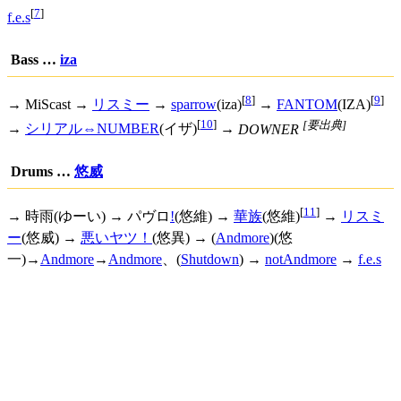
[
7
]
f.e.s
Bass …
iza
[
8
]
[
9
]
→ MiScast →
リスミー
→
sparrow
(iza)
→
FANTOM
(IZA)
[
10
]
[要出典]
→
シリアル⇔NUMBER
(イザ)
→
DOWNER
Drums …
悠威
[
11
]
→ 時雨(ゆーい) →
パヴロ
!
(悠維) →
華族
(悠維)
→
リスミ
ー
(悠威) →
悪いヤツ！
(悠異) → (
Andmore
)(悠
一)→
Andmore
→
Andmore
、(
Shutdown
) →
notAndmore
→
f.e.s