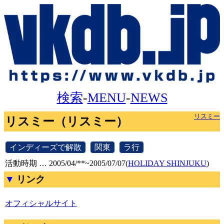
検索
-
MENU
-
NEWS
リスミー
リスミー（リスミー）
[
インディーズで解散
]
[
関東
]
[
ラ行
]
活動時期 … 2005/04/**~2005/07/07(
HOLIDAY SHINJUKU
)
リンク
オフィシャルサイト