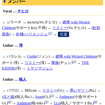
メンバー
Vocal …
チヒロ
→ ジラーチ → желать(Vo.チヒロ) →
繚華 with Wicked
Children
(サポートKey.千尋) →
リスミー
(Vo.チヒロ) → (
虹彩
[
1
]
真珠
) →
針槐-ハリエンジュ-
→
[
引退
]
Guitar …
淳
→ パラレル →
Giglle
(ジュン) →
繚華 with Wicked Children
(サ
[
2
]
ポート/淳) →
リスミー
(淳) →
華族
(ヂュン)
→
THE
KIDDIE
(淳) →
ミヤジマジュン
Guitar …
暁人
→
パヴロ
!
→ MiScast →
リスミー
(Gt.) →
悪いヤツ！
(Ba.) →
[
3
]
(
点と線
)(暁人/Ba.)→
Soarr
(Gt.)
→
Andmore
(小池/サポート
[
4
]
[
5
]
[
6
]
Gt.)
→
Andmore
(暁-toki-)
→
f.e.s
(暁人／サポートBa.)
→