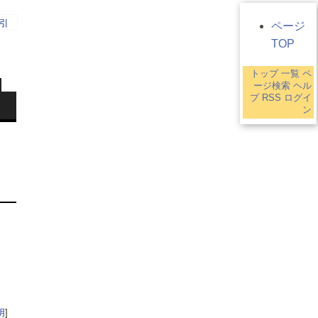
引
ページ
TOP
トップ
一覧
ペ
ージ検索
ヘル
プ
RSS
ログイ
ン
明
]