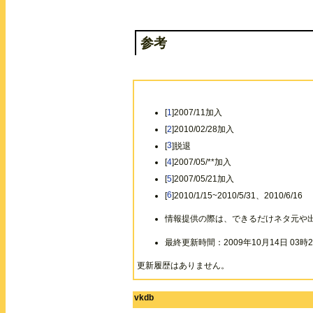
参考
[
1
]2007/11加入
[
2
]2010/02/28加入
[
3
]脱退
[
4
]2007/05/**加入
[
5
]2007/05/21加入
[
6
]2010/1/15~2010/5/31、2010/6/16
情報提供の際は、できるだけネタ元や
最終更新時間：2009年10月14日 03時2
更新履歴はありません。
vkdb