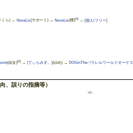
[
4
]
さくら) →
NoveLis
(サポート) →
NoveLis
(櫻)
→
[
個人/フリー
]
[
5
]
uvie
(由女)
→ (
てぃらみす。
)(ゆめ) →
DOGinTheパラレルワールドオーケ
向、誤りの指摘等）
- AD -