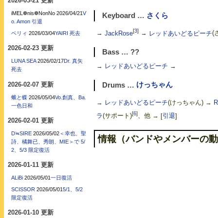
2026-03-21 更新
iMEL❁nis❁NonNo
2026/04/21
V
Keyboard …
さくら
o. Amon 引退
[
3
]
→
JackRose
→
レッドあいどるピーチ
(
ベリィ
2026/03/04
YAIRI 死去
2026-02-23 更新
Bass … ??
LUNA SEA
2026/02/17
Dr. 真矢
→
レッドあいどるピーチ
→
死去
2026-02-07 更新
Drums …
けっちゃん
蛾と蝶
2026/05/04
Vo.創真、Ba.
→
レッドあいどるピーチ
(けっちゃん) →
R
一色日和
[
6
]
ラ
(サポート)
、他 →
[
引退
]
2026-02-01 更新
D≒SIRE
2026/05/02
＜幸也、聖
情報（バンドやメンバーの動
詩、橘舞已、秀朗、MIE＞で 5/
2、5/3 限定復活
2026-01-11 更新
ALiBi
2026/05/01
一日復活
SCISSOR
2026/05/01
5/1、5/2
限定復活
2026-01-10 更新