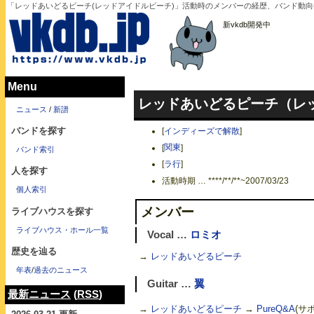
「レッドあいどるピーチ(レッドアイドルピーチ)」活動時のメンバーの経歴、バンド動
新vkdb開発中
Menu
レッドあいどるピーチ（レ
ニュース
/
新譜
バンドを探す
[
インディーズで解散
]
[
関東
]
バンド索引
[
ラ行
]
人を探す
活動時期 … ****/**/**~2007/03/23
個人索引
メンバー
ライブハウスを探す
ライブハウス・ホール一覧
Vocal …
ロミオ
歴史を辿る
→
レッドあいどるピーチ
年表
/
過去のニュース
Guitar …
翼
最新ニュース
(
RSS
)
→
レッドあいどるピーチ
→
PureQ&A
(サ