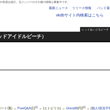
向や音源を紹介。元メンバーのその後の情報も募集中です。
最新ニュース
リリース情報
バンド索
vkdbサイト内検索はこちら
レッドあいどるピーチ
- AD -
ッドアイドルピーチ）
[
1
]
[
2
]
ポート/翼) →
PureQ&A
(Σ)
→ (エトピリカ) →
UnsraW
(円)
→
[
個人/状況不