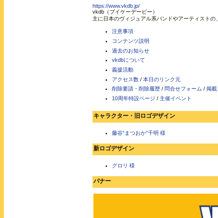
https://www.vkdb.jp/
vkdb（ブイケーデービー）
主に日本のヴィジュアル系バンドやアーティストの
注意事項
コンテンツ説明
過去のお知らせ
vkdbについて
義援活動
アクセス数
/
本日のリンク元
削除要請・削除履歴
/
問合せフォーム
/
掲載
10周年特設ページ
/
主催イベント
キャラクター・旧ロゴデザイン
藤谷“まつおか”千明 様
新ロゴデザイン
グロリ 様
バナー