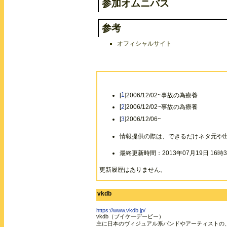
参加オムニバス
参考
オフィシャルサイト
[
1
]2006/12/02~事故の為療養
[
2
]2006/12/02~事故の為療養
[
3
]2006/12/06~
情報提供の際は、できるだけネタ元や
最終更新時間：2013年07月19日 16時3
更新履歴はありません。
vkdb
https://www.vkdb.jp/
vkdb（ブイケーデービー）
主に日本のヴィジュアル系バンドやアーティストの