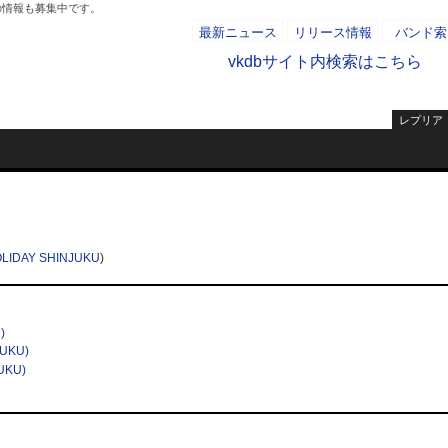
の情報も募集中です。
最新ニュース
リリース情報
バンド索
vkdbサイト内検索はこちら
レプリア
- AD -
LIDAY SHINJUKU
)
)
UKU)
UKU)