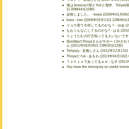
海はJessicaの智とYuhと瑠伊、Tohya
日 00時44分10秒)
反映しました。 - kuwa (2008年01月08
bass - nao (2009年03月13日 22時46分
リョウ君て今何してるのかな？ - ゆあ (200
なおくんなにしてるのかな? - はる (2010
りょうたむの行方知ってる人いないですか？ -
現vistlipのThoyaさんがサポート
ん (2011年09月09日 23時30分22秒)
Tohyaね - 名無しさん (2012年12月13日
Thoyaだろw - あをわ (2013年04月18日
Ｔｏｈｙａであってるｗｗ - なす (2013年
You have the monopoly on useful inon
ミスエルヒカリ