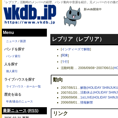
「レプリア」活動時のメンバーの経歴、バンド動向や音源を紹介。元メンバーのその後
新vkdb開発中
Menu
レプリア（レプリア）
ニュース
/
新譜
バンドを探す
[
インディーズで解散
]
[
関東
]
バンド索引
[
ラ行
]
人を探す
活動時期 … 2006/09/08~2007/06/11(
HO
個人索引
動向
ライブハウスを探す
ライブハウス・ホール一覧
2007/06/11
…
解散(HOLIDAY SHINJUKU
2007/01/20
…
活動休止(HOLIDAY SHINJ
歴史を辿る
2006/09/08
…
1st.LIVE(HOLIDAY SHINJ
年表
/
過去のニュース
2006/08/01
…
情報解禁
最新ニュース
(
RSS
)
リンク