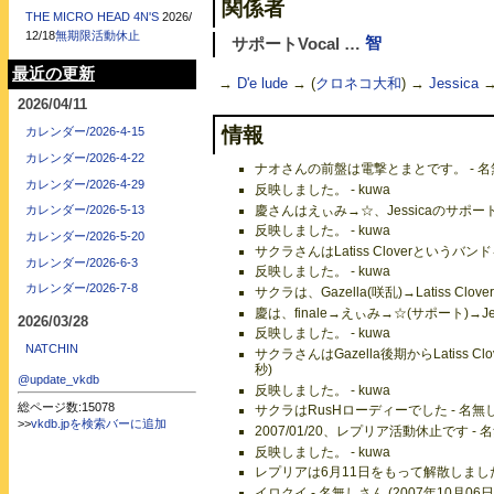
関係者
THE MICRO HEAD 4N'S
2026/
12/18
無期限活動休止
サポートVocal …
智
最近の更新
→
D'e lude
→ (
クロネコ大和
) →
Jessica
2026/04/11
情報
カレンダー/2026-4-15
カレンダー/2026-4-22
ナオさんの前盤は電撃とまとです。 - 名無しさ
カレンダー/2026-4-29
反映しました。 - kuwa
慶さんはえぃみ→☆、Jessicaのサポートし
カレンダー/2026-5-13
反映しました。 - kuwa
カレンダー/2026-5-20
サクラさんはLatiss Cloverというバン
カレンダー/2026-6-3
反映しました。 - kuwa
カレンダー/2026-7-8
サクラは、Gazella(咲乱)→Latiss Clo
慶は、finale→えぃみ→☆(サポート)→Jes
2026/03/28
反映しました。 - kuwa
NATCHIN
サクラさんはGazella後期からLatiss C
秒)
@update_vkdb
反映しました。 - kuwa
総ページ数:15078
サクラはRusHローディーでした - 名無しさん
>>
vkdb.jpを検索バーに追加
2007/01/20、レプリア活動休止です - 名
反映しました。 - kuwa
レプリアは6月11日をもって解散しました。 -
イロクイ - 名無しさん (2007年10月06日