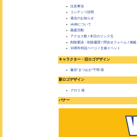
注意事項
コンテンツ説明
過去のお知らせ
vkdbについて
義援活動
アクセス数
/
本日のリンク元
削除要請・削除履歴
/
問合せフォーム
/
掲載
10周年特設ページ
/
主催イベント
キャラクター・旧ロゴデザイン
藤谷“まつおか”千明 様
新ロゴデザイン
グロリ 様
バナー