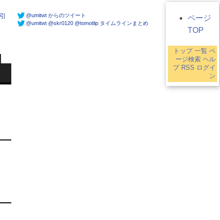
@umitwt からのツイート
引
ページ
@umitwt @skr0120 @tomotlip タイムラインまとめ
TOP
トップ
一覧
ペ
ージ検索
ヘル
プ
RSS
ログイ
ン