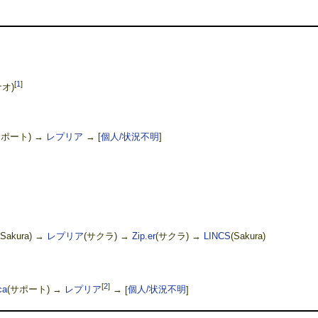
[
1
]
ナオ)
サポート) →
レプリア
→
[
個人/状況不明
]
(Sakura) →
レプリア
(サクラ) →
Zip.er
(サクラ) →
LINCS
(Sakura)
[
2
]
ca
(サポート) →
レプリア
→
[
個人/状況不明
]