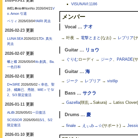
2026-03-21 更新
VISUNAVI:1186
iMEL❁nis❁NonNo
2026/04/21
V
o. Amon 引退
メンバー
ベリィ
2026/03/04
YAIRI 死去
Vocal …
ナオ
2026-02-23 更新
→ 叶夜 →
電撃とまと
(なお) →
レプリア
(
LUNA SEA
2026/02/17
Dr. 真矢
死去
Guitar …
リョウ
2026-02-07 更新
→
ぐりむ
ローディ →
ジーク
、
PARADE
(
蛾と蝶
2026/05/04
Vo.創真、Ba.
一色日和
Guitar …
海
2026-02-01 更新
→
ジーク
→
レプリア
→
vistlip
D≒SIRE
2026/05/02
＜幸也、聖
詩、橘舞已、秀朗、MIE＞で 5/
Bass …
サクラ
2、5/3 限定復活
→
Gazella
(咲乱→Sakura) → Latiss Clover
2026-01-11 更新
ALiBi
2026/05/01
一日復活
Drums …
慶
SCISSOR
2026/05/01
5/1、5/2
限定復活
→
finale
→
えぃみ→☆
(サポート) →
Jessi
2026-01-10 更新