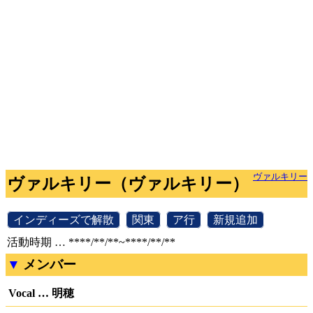
ヴァルキリー
ヴァルキリー（ヴァルキリー）
[
インディーズで解散
]
[
関東
]
[
ア行
]
[
新規追加
]
活動時期 … ****/**/**~****/**/**
メンバー
Vocal … 明穂