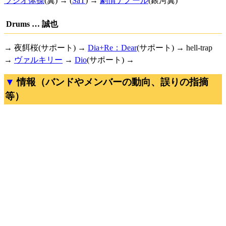
ラジオ体操
(翼) → (
SaT
) →
劇情テノール
(銀河翼)
Drums … 誠也
→ 夜餌桜(サポート) →
Dia+Re：Dear
(サポート) → hell-trap
→
ヴァルキリー
→
Dio
(サポート) →
情報（バンドやメンバーの動向、誤りの指摘
等）