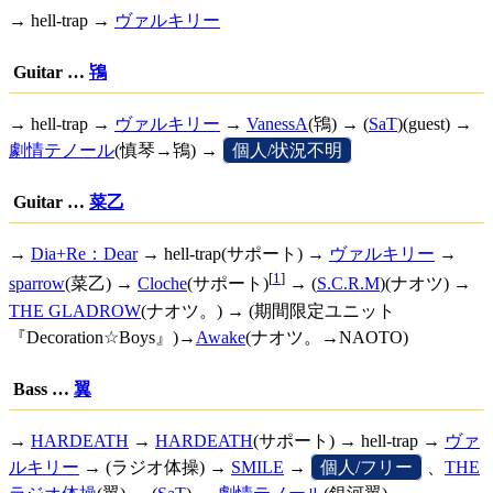
→ hell-trap →
ヴァルキリー
Guitar …
鴇
→ hell-trap →
ヴァルキリー
→
VanessA
(鴇) → (
SaT
)(guest) →
劇情テノール
(慎琴→鴇) →
[
個人/状況不明
]
Guitar …
菜乙
→
Dia+Re：Dear
→ hell-trap(サポート) →
ヴァルキリー
→
[
1
]
sparrow
(菜乙) →
Cloche
(サポート)
→ (
S.C.R.M
)(ナオツ) →
THE GLADROW
(ナオツ。) → (期間限定ユニット
『Decoration☆Boys』)→
Awake
(ナオツ。→NAOTO)
Bass …
翼
→
HARDEATH
→
HARDEATH
(サポート) → hell-trap →
ヴァ
ルキリー
→ (ラジオ体操) →
SMILE
→
[
個人/フリー
]
、
THE