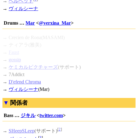
→
ベルベット
→
ヴィルシーナ
Drums …
Mar
<
@verxina_Mar
>
→ Crecien de Rona(MASAMI)
→ ティアラ(雅美)
→
Faust
→
gossip
→
ケミカルピクチャーズ
(サポート)
→ 7Addict
→
D'efend Chroma
→
ヴィルシーナ
(Mar)
関係者
Bass …
ジキル
<
twitter.com
>
[
2
]
→
SHeepSLeep
(サポート)
[
3
]