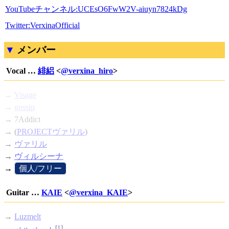
YouTubeチャンネル:UCEsO6FwW2V-aiuyn7824kDg
Twitter:VerxinaOfficial
メンバー
Vocal …
緋絽
<
@verxina_hiro
>
→
Visage
→
gossip
→ 7Addict
→ (
PROJECTヴァリル
)
→
ヴァリル
→
ヴィルシーナ
→
[
個人/フリー
]
Guitar …
KAIE
<
@verxina_KAIE
>
→
Luzmelt
[
1
]