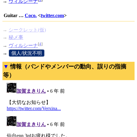
→
ヴィルシーナ
Guitar …
Coco.
<
twitter.com
>
→
シークレット(仮)
→
秘メ事
[
4
]
→
ヴィルシーナ
→
[
個人/状況不明
]
情報（バンドやメンバーの動向、誤りの指摘
等）