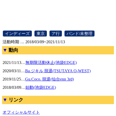
[
インディーズ
]
[
東京
]
[
ア行
]
[
バンド/未整理
]
活動時期 … 2018/03/09~2021/11/13
動向
2021/11/13
…
無期限活動休止(池袋EDGE)
2020/03/11
…
Ba.ジキル 脱退(TSUTAYA O-WEST)
2019/11/25
…
Gu.Coco. 脱退(仙台enn 3rd)
2018/03/09
…
始動(池袋EDGE)
リンク
オフィシャルサイト