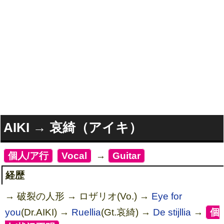
AIKI → 哀綺（アイキ）
[
個人/ア行
]
[
Vocal
]
→
[
Guitar
]
経歴
→ 破裂の人形 → ロザリオ(Vo.) →
Eye for
you
(Dr.AIKI) →
Ruellia
(Gt.哀綺) →
De stijllia
→
[
個