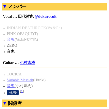
メンバー
Vocal … 田代哲也
@dokurocult
→ INDIAN DEATHROCK(Vo.&Gt.)
→ PINK OPAQUE(T)
→
音鬼
(Vo.田代哲也)
→ ZERO
→ 音鬼
Guitar …
小村宏樹
→ TOCICA
→
Variable Messiah
(Hiroki)
→
音鬼
(小村宏樹)
[
1
]
→
[
死去
]
関係者