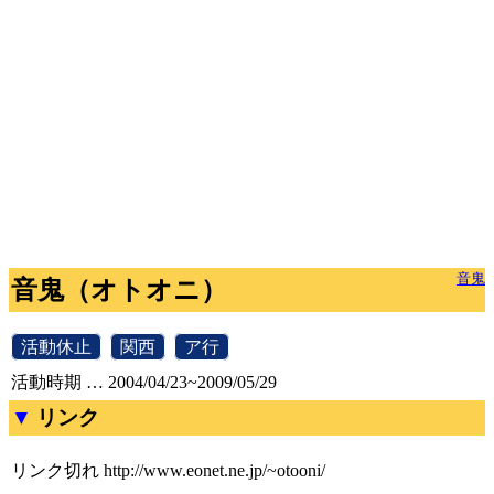
音鬼
音鬼（オトオニ）
[
活動休止
]
[
関西
]
[
ア行
]
活動時期 … 2004/04/23~2009/05/29
リンク
リンク切れ
http://www.eonet.ne.jp/~otooni/