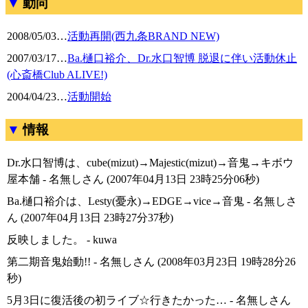
動向
2008/05/03
…
活動再開(西九条BRAND NEW)
2007/03/17
…
Ba.樋口裕介、Dr.水口智博 脱退に伴い活動休止
(心斎橋Club ALIVE!)
2004/04/23
…
活動開始
情報
Dr.水口智博は、cube(mizut)→Majestic(mizut)→音鬼→キボウ
屋本舗 - 名無しさん (2007年04月13日 23時25分06秒)
Ba.樋口裕介は、Lesty(憂永)→EDGE→vice→音鬼 - 名無しさ
ん (2007年04月13日 23時27分37秒)
反映しました。 - kuwa
第二期音鬼始動!! - 名無しさん (2008年03月23日 19時28分26
秒)
5月3日に復活後の初ライブ☆行きたかった… - 名無しさん