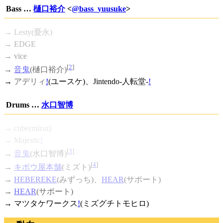
Bass …
樋口裕介
<
@bass_yuusuke
>
→ Lesty(憂永)
→ EDGE
→ vice
[
2
]
→
音鬼
(樋口裕介)
→
アデリィ
!
(ユースケ)、
Jintendo-人転堂-
!
Drums …
水口智博
→ cube(mizut)
→
Majestic
!
[
3
]
→
音鬼
(水口智博)
[
4
]
→
キボウ屋本舗
(ミズト)
→
HEBEREKE
(みずっち)、
HEAR
(サポート)
→
HEAR
(サポート)
→
マツタケワークス
!
(ミズグチトモヒロ)