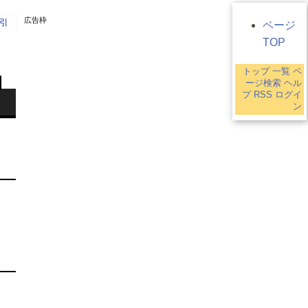
広告枠
引
ページ
TOP
トップ
一覧
ペ
ージ検索
ヘル
プ
RSS
ログイ
ン