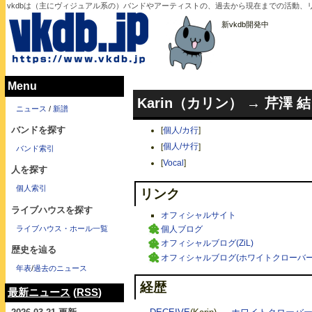
vkdbは（主にヴィジュアル系の）バンドやアーティストの、過去から現在までの活動、
新vkdb開発中
Menu
Karin（カリン） → 芹澤 
ニュース
/
新譜
バンドを探す
[
個人/カ行
]
[
個人/サ行
]
バンド索引
[
Vocal
]
人を探す
個人索引
リンク
ライブハウスを探す
オフィシャルサイト
ライブハウス・ホール一覧
個人ブログ
オフィシャルブログ(ZiL)
歴史を辿る
オフィシャルブログ(ホワイトクローバー
年表
/
過去のニュース
経歴
最新ニュース
(
RSS
)