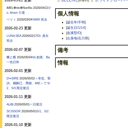
2026-03-21 更新
→
DECEIVE
(Karin) →
ホワイトクローバ
iMEL❁nis❁NonNo
2026/04/21
V
個人情報
o. Amon 引退
ベリィ
2026/03/04
YAIRI 死去
[
誕生年/不明
]
[
誕生日/1/14
]
2026-02-23 更新
[
血液型/O
]
LUNA SEA
2026/02/17
Dr. 真矢
[
出身地/石川県
]
死去
備考
2026-02-07 更新
蛾と蝶
2026/05/04
Vo.創真、Ba.
情報
一色日和
2026-02-01 更新
D≒SIRE
2026/05/02
＜幸也、聖
詩、橘舞已、秀朗、MIE＞で 5/
2、5/3 限定復活
2026-01-11 更新
ALiBi
2026/05/01
一日復活
SCISSOR
2026/05/01
5/1、5/2
限定復活
2026-01-10 更新