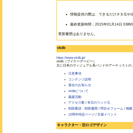
情報提供の際は、できるだけネタ元や
最終更新時間：2015年01月14日 03時0
更新履歴はありません。
vkdb
https://www.vkdb.jp/
vkdb（ブイケーデービー）
主に日本のヴィジュアル系バンドやアーティストの
注意事項
コンテンツ説明
過去のお知らせ
vkdbについて
義援活動
アクセス数
/
本日のリンク元
削除要請・削除履歴
/
問合せフォーム
/
掲載
10周年特設ページ
/
主催イベント
キャラクター・旧ロゴデザイン