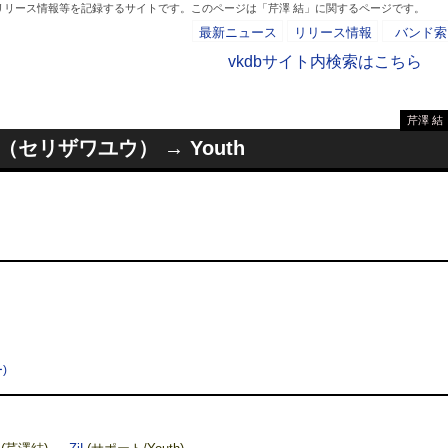
リリース情報等を記録するサイトです。このページは「芹澤 結」に関するページです。
最新ニュース
リリース情報
バンド索
vkdbサイト内検索はこちら
芹澤 結
- AD -
結（セリザワユウ） → Youth
)