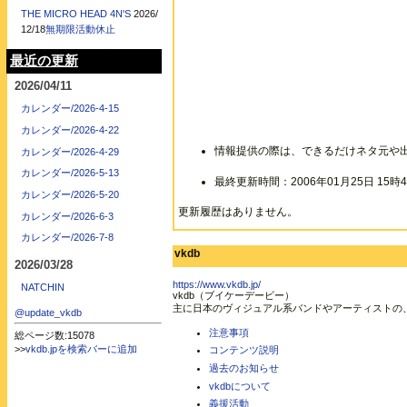
THE MICRO HEAD 4N'S
2026/
12/18
無期限活動休止
最近の更新
2026/04/11
カレンダー/2026-4-15
カレンダー/2026-4-22
情報提供の際は、できるだけネタ元や
カレンダー/2026-4-29
カレンダー/2026-5-13
最終更新時間：2006年01月25日 15時4
カレンダー/2026-5-20
更新履歴はありません。
カレンダー/2026-6-3
カレンダー/2026-7-8
vkdb
2026/03/28
https://www.vkdb.jp/
NATCHIN
vkdb（ブイケーデービー）
主に日本のヴィジュアル系バンドやアーティストの
@update_vkdb
注意事項
総ページ数:15078
>>
vkdb.jpを検索バーに追加
コンテンツ説明
過去のお知らせ
vkdbについて
義援活動