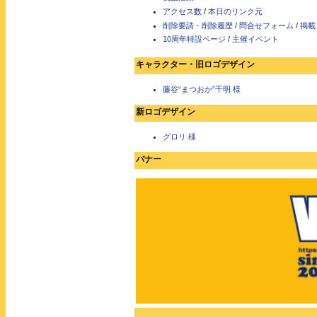
アクセス数
/
本日のリンク元
削除要請・削除履歴
/
問合せフォーム
/
掲載
10周年特設ページ
/
主催イベント
キャラクター・旧ロゴデザイン
藤谷“まつおか”千明 様
新ロゴデザイン
グロリ 様
バナー