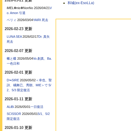
2026-03-21 更新
和城(ex-EsoLLa)
iMEL❁nis❁NonNo
2026/04/21
V
o. Amon 引退
ベリィ
2026/03/04
YAIRI 死去
2026-02-23 更新
LUNA SEA
2026/02/17
Dr. 真矢
死去
2026-02-07 更新
蛾と蝶
2026/05/04
Vo.創真、Ba.
一色日和
2026-02-01 更新
D≒SIRE
2026/05/02
＜幸也、聖
詩、橘舞已、秀朗、MIE＞で 5/
2、5/3 限定復活
2026-01-11 更新
ALiBi
2026/05/01
一日復活
SCISSOR
2026/05/01
5/1、5/2
限定復活
2026-01-10 更新