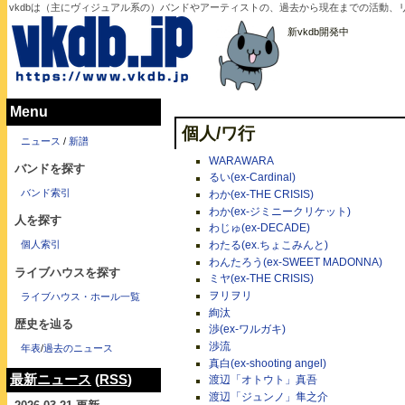
vkdbは（主にヴィジュアル系の）バンドやアーティストの、過去から現在までの活動、
新vkdb開発中
Menu
個人/ワ行
ニュース
/
新譜
WARAWARA
バンドを探す
るい(ex-Cardinal)
バンド索引
わか(ex-THE CRISIS)
わか(ex-ジミニークリケット)
人を探す
わじゅ(ex-DECADE)
個人索引
わたる(ex.ちょこみんと)
わんたろう(ex-SWEET MADONNA)
ライブハウスを探す
ミヤ(ex-THE CRISIS)
ヲリヲリ
ライブハウス・ホール一覧
絢汰
歴史を辿る
渉(ex-ワルガキ)
渉流
年表
/
過去のニュース
真白(ex-shooting angel)
最新ニュース
(
RSS
)
渡辺「オトウト」真吾
渡辺「ジュンノ」隼之介