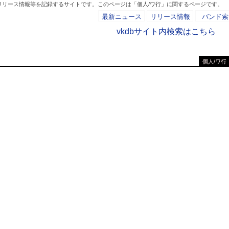
リリース情報等を記録するサイトです。このページは「個人/ワ行」に関するページです。
最新ニュース
リリース情報
バンド索
vkdbサイト内検索はこちら
個人/ワ行
- AD -