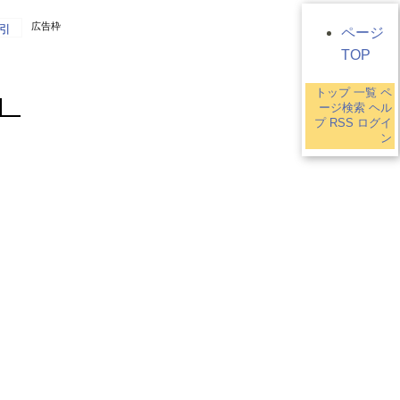
広告枠
引
ページ
TOP
トップ
一覧
ペ
ージ検索
ヘル
プ
RSS
ログイ
ン