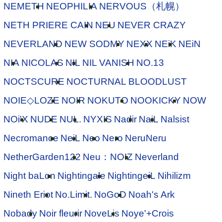
NEMETH
NEOPHILIA
NERVOUS（札幌）
NETH PRIERE CAIN
NEU
NEVER CRAZY
NEVERLAND
NEW SODMY
NEXX
NEiK
NEiN
NIA
NICOLAS
NIL
NIL VANISH
NO.13
NOCTSCURE
NOCTURNAL BLOODLUST
NOIE◇LOZE
NOIR
NOKUTO
NOOKICKY
NOW
NOi'X
NUDE
NUL.
NYXIS
Nadir
NaiL
Nalsist
Necromance
NeiL
Neo
Nero
NeruNeru
NetherGarden122
Neu：NOIZ
Neverland
Night baLon
Nightingale
NightingeiL
Nihilizm
Nineth Eriot
No.Limit.
NoGoD
Noah's Ark
Nobady
Noir fleurir
NoveLis
Noye'+Crois