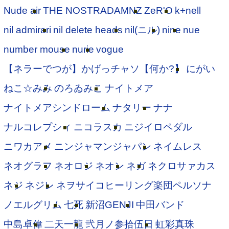
Nude air
THE NOSTRADAMNZ
ZeR'O
k+nell
nil admirari
nil delete heads
nil(ニル)
nine
nue
number mouse
nurie
vogue
【ネラーでつが】かげっチャソ【何か?】
にがい
ねこ☆みみ
のろゐみこ
ナイトメア
ナイトメアシンドローム
ナタリー
ナナ
ナルコレプシィ
ニコラスカ
ニジイロペダル
ニワカアメ
ニンジャマンジャパン
ネイムレス
ネオグラフ
ネオロジ
ネオン
ネガ
ネクロサァカス
ネジ
ネジレ
ネヲサイコヒーリング楽団ペルソナ
ノエルグリム
七死
新沼GENJI
中田バンド
中島卓偉
二天一龍
弐月ノ参拾伍日
虹彩真珠