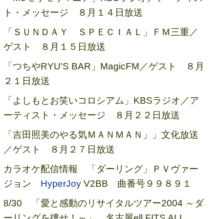
ト・メッセージ ８月１４日放送
「ＳＵＮＤＡＹ ＳＰＥＣＩＡＬ」ＦＭ三重／
ゲスト ８月１５日放送
「つちやRYU'S BAR」MagicFM／ゲスト ８月
２１日放送
「よしもとお笑いコロシアム」KBSラジオ／ア
ーティスト・メッセージ ８月２２日放送
「吉田照美のやる気ＭＡＮＭＡＮ」」文化放送
／ゲスト ８月２７日放送
カラオケ配信情報 「ダーリング」ＰＶヴァー
ジョン
HyperJoy
V2BB 曲番号９９８９１
8/30 「愛と感動のリサイタルツアー2004 ～ダ
ーリングを捜せ！～」 名古屋ell.FITS ALL