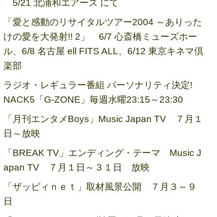
5/21 北浦和エアーズ にて
「愛と感動のリサイタルツアー2004 ～ありった
けの愛を大発射!! 2」 6/7 心斎橋ミューズホー
ル、6/8 名古屋 ell FITS ALL、6/12 東京キネマ倶
楽部
ラジオ・レギュラー番組 パーソナリティ決定!
NACK5「G-ZONE」毎週水曜23:15～23:30
「月刊エンタメBoys」Music Japan TV ７月１
日～放映
「BREAK TV」エンディング・テーマ Music J
apan TV ７月１日～３１日 放映
「ザッピィｎｅｔ」取材風景公開 ７月３～９
日