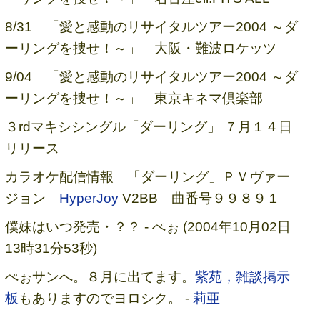
8/31 「愛と感動のリサイタルツアー2004 ～ダ
ーリングを捜せ！～」 大阪・難波ロケッツ
9/04 「愛と感動のリサイタルツアー2004 ～ダ
ーリングを捜せ！～」 東京キネマ倶楽部
３rdマキシシングル「ダーリング」 ７月１４日
リリース
カラオケ配信情報 「ダーリング」ＰＶヴァー
ジョン
HyperJoy
V2BB 曲番号９９８９１
僕妹はいつ発売・？？ - ぺぉ (2004年10月02日
13時31分53秒)
ぺぉサンへ。８月に出てます。
紫苑，雑談掲示
板
もありますのでヨロシク。 -
莉亜