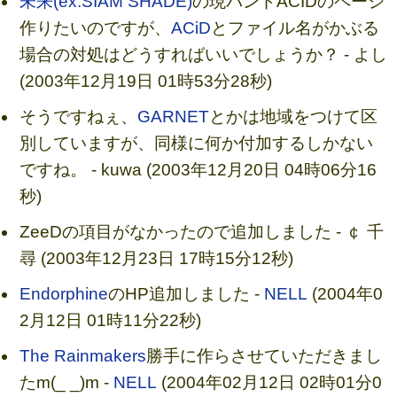
未来(ex.SIAM SHADE)
の現バンドACIDのページ
作りたいのですが、
ACiD
とファイル名がかぶる
場合の対処はどうすればいいでしょうか？ - よし
(2003年12月19日 01時53分28秒)
そうですねぇ、
GARNET
とかは地域をつけて区
別していますが、同様に何か付加するしかない
ですね。 - kuwa (2003年12月20日 04時06分16
秒)
ZeeDの項目がなかったので追加しました - ￠ 千
尋 (2003年12月23日 17時15分12秒)
Endorphine
のHP追加しました -
NELL
(2004年0
2月12日 01時11分22秒)
The Rainmakers
勝手に作らさせていただきまし
たm(_ _)m -
NELL
(2004年02月12日 02時01分0