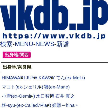
検索
-
MENU
-
NEWS
-
新譜
[
出身地/関西
]
出身地/奈良県
HIMAWARI
JUYA
KAWZY
てん(ex-MeLt)
マコト(ex-シェリル)
響(ex-Marie)
小雪(ex-Gemini)
水口智博
石井 真之
柊-syu-(ex-Called≠Plan)
姫雛～hina～