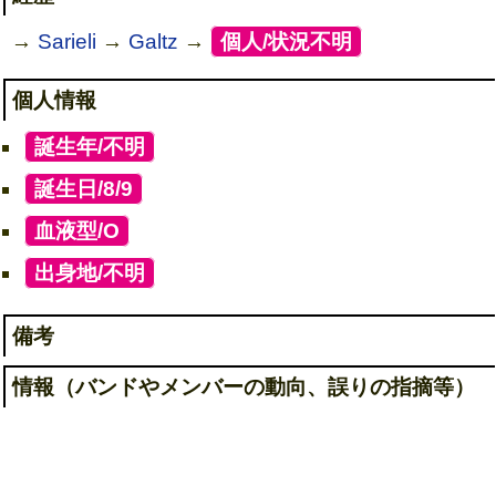
→
Sarieli
→
Galtz
→
[
個人/状況不明
]
個人情報
[
誕生年/不明
]
[
誕生日/8/9
]
[
血液型/O
]
[
出身地/不明
]
備考
情報（バンドやメンバーの動向、誤りの指摘等）