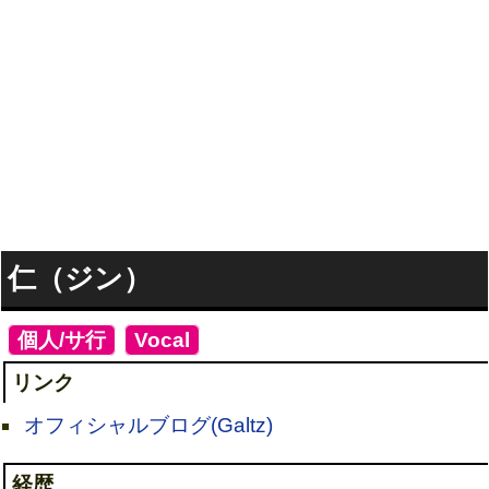
仁（ジン）
[
個人/サ行
]
[
Vocal
]
リンク
オフィシャルブログ(Galtz)
経歴