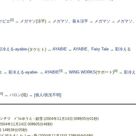
[
2
]
ヤビエ
→
メガマソ
(涼平) →
メガマソ
、
葵＆涼平
→
メガマソ
→
メガマソ
彩冷える-ayabie-
(タケヒト) →
AYABIE
→
AYABIE
、
Fairy Tale
→
彩冷える
[
3
]
[
4
]
エ
→
彩冷える-ayabie-
→
AYABIE
→
WING WORKS
(サポート)
→
彩冷え
[
6
]
→
バロン
(琉) →
[
個人/状況不明
]
テツ ﾄﾞﾗﾑゆうと - 鎖雪 (2004年11月14日 00時05分01秒)
(2004年11月14日 00時05分48秒)
日 14時38分05秒)
みましたよー - 華 (2004年11月15日 23時46分54秒)