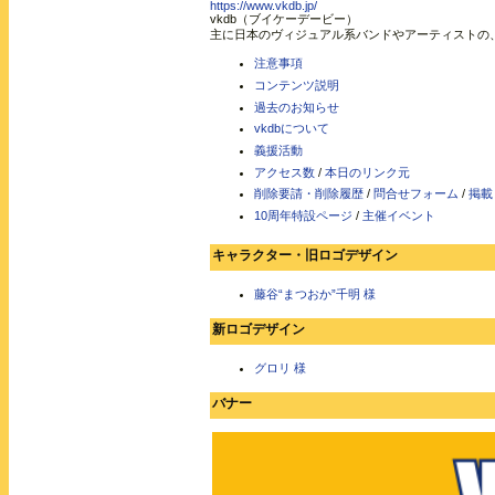
https://www.vkdb.jp/
vkdb（ブイケーデービー）
主に日本のヴィジュアル系バンドやアーティストの
注意事項
コンテンツ説明
過去のお知らせ
vkdbについて
義援活動
アクセス数
/
本日のリンク元
削除要請・削除履歴
/
問合せフォーム
/
掲載
10周年特設ページ
/
主催イベント
キャラクター・旧ロゴデザイン
藤谷“まつおか”千明 様
新ロゴデザイン
グロリ 様
バナー