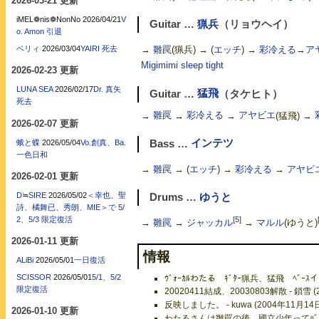
2026-03-21 更新
iMEL❁nis❁NonNo
2026/04/21
V
Guitar …
猟兵
（リョウヘイ）
o. Amon 引退
ベリィ
2026/03/04
YAIRI 死去
→
雛罠
(猟兵) → (
エッチ
) →
彩冷える
→
ア
Migimimi sleep tight
2026-02-23 更新
LUNA SEA
2026/02/17
Dr. 真矢
Guitar …
猛飛
（タケヒト）
死去
→
雛罠
→
彩冷える
→
アヤビエ
(猛飛) →
2026-02-07 更新
蛾と蝶
2026/05/04
Vo.創真、Ba.
Bass …
インテツ
一色日和
→
雛罠
→ (
エッチ
) →
彩冷える
→
アヤビ
2026-02-01 更新
D≒SIRE
2026/05/02
＜幸也、聖
Drums …
ゆうと
詩、橘舞已、秀朗、MIE＞で 5/
2、5/3 限定復活
[
5
]
→
雛罠
→
ジャッカル
→
マルル
(ゆうと)
2026-01-11 更新
情報
ALiBi
2026/05/01
一日復活
SCISSOR
2026/05/01
5/1、5/2
ｳﾞｫｰｶﾙわたる ｷﾞﾀｰ猟兵、猛飛 ﾍﾞｰｽイン
限定復活
20020411結成、20030803解散 - 鎖雪 
反映しました。 - kuwa (2004年11月14
2026-01-10 更新
わたるさんは雛罠の後、國立少年ってﾊﾞﾝﾄﾞ組