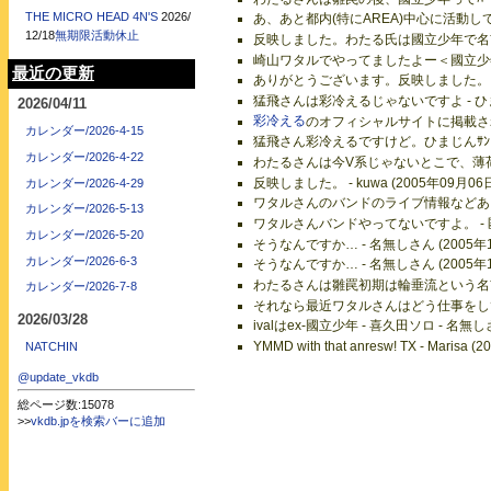
THE MICRO HEAD 4N'S
2026/
あ、あと都内(特にAREA)中心に活動してました
12/18
無期限活動休止
反映しました。わたる氏は國立少年で名前を変え
崎山ワタルでやってましたよー＜國立少年の時の
最近の更新
ありがとうございます。反映しました。 - kuw
猛飛さんは彩冷えるじゃないですよ - ひまじん
2026/04/11
彩冷える
のオフィシャルサイトに掲載されてい
カレンダー/2026-4-15
猛飛さん彩冷えるですけど。ひまじんｻﾝ、多分
カレンダー/2026-4-22
わたるさんは今V系じゃないとこで、薄荷ネオ
反映しました。 - kuwa (2005年09月06
カレンダー/2026-4-29
ワタルさんのバンドのライブ情報などあったら教
カレンダー/2026-5-13
ワタルさんバンドやってないですよ。 - 匿名 
カレンダー/2026-5-20
そうなんですか… - 名無しさん (2005年1
カレンダー/2026-6-3
そうなんですか… - 名無しさん (2005年1
わたるさんは雛罠初期は輪垂流という名前でやっ
カレンダー/2026-7-8
それなら最近ワタルさんはどう仕事をしていますか
2026/03/28
ivalはex-國立少年 - 喜久田ソロ - 名無し
YMMD with that anresw! TX - Maris
NATCHIN
@update_vkdb
総ページ数:15078
>>
vkdb.jpを検索バーに追加