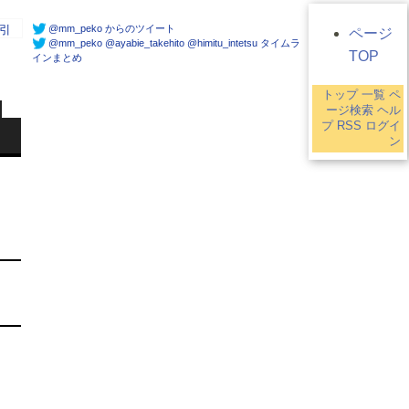
@mm_peko からのツイート
引
ページ
@mm_peko @ayabie_takehito @himitu_intetsu タイムラ
TOP
インまとめ
トップ
一覧
ペ
ージ検索
ヘル
プ
RSS
ログイ
ン