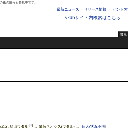
その後の情報も募集中です。
最新ニュース
リリース情報
バンド索
vkdbサイト内検索はこちら
雛罠
- AD -
[
1
]
Vo.&Gt.崎山ワタル)
→ 薄荷ネオシス(ワタル) →
[
個人/状況不明
]