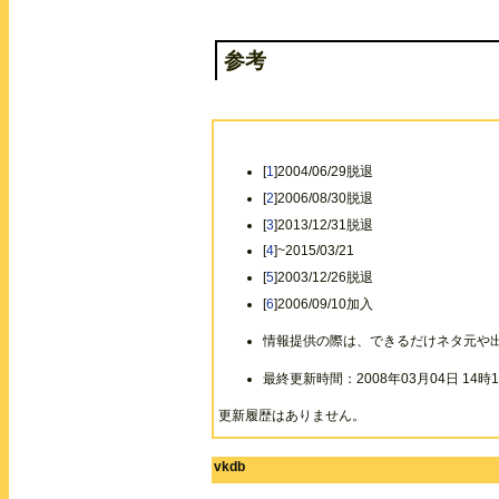
参考
[
1
]2004/06/29脱退
[
2
]2006/08/30脱退
[
3
]2013/12/31脱退
[
4
]~2015/03/21
[
5
]2003/12/26脱退
[
6
]2006/09/10加入
情報提供の際は、できるだけネタ元や
最終更新時間：2008年03月04日 14時1
更新履歴はありません。
vkdb