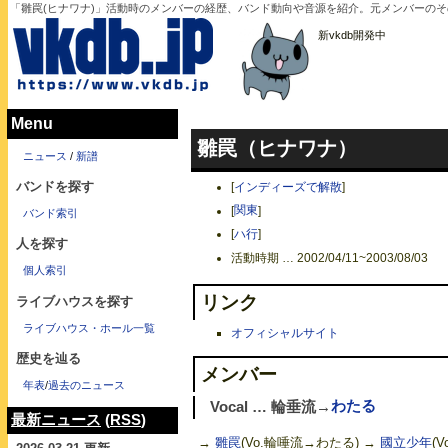
「雛罠(ヒナワナ)」活動時のメンバーの経歴、バンド動向や音源を紹介。元メンバーの
新vkdb開発中
Menu
雛罠（ヒナワナ）
ニュース
/
新譜
バンドを探す
[
インディーズで解散
]
[
関東
]
バンド索引
[
ハ行
]
人を探す
活動時期 … 2002/04/11~2003/08/03
個人索引
リンク
ライブハウスを探す
ライブハウス・ホール一覧
オフィシャルサイト
歴史を辿る
メンバー
年表
/
過去のニュース
Vocal … 輪垂流→
わたる
最新ニュース
(
RSS
)
→
雛罠
(Vo.輪唾流→わたる) →
國立少年
(