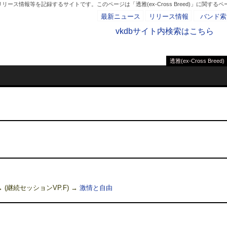
ス情報等を記録するサイトです。このページは「透雅(ex-Cross Breed)」に関するペ
最新ニュース
リリース情報
バンド索
vkdbサイト内検索はこちら
透雅(ex-Cross Breed)
- AD -
 (継続セッションVP.F) →
激情と自由