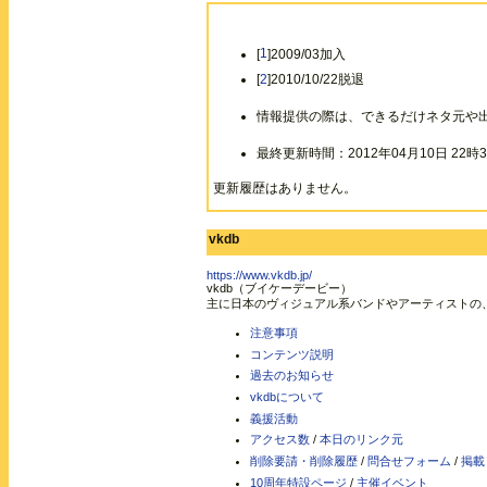
[
1
]2009/03加入
[
2
]2010/10/22脱退
情報提供の際は、できるだけネタ元や
最終更新時間：2012年04月10日 22時3
更新履歴はありません。
vkdb
https://www.vkdb.jp/
vkdb（ブイケーデービー）
主に日本のヴィジュアル系バンドやアーティストの
注意事項
コンテンツ説明
過去のお知らせ
vkdbについて
義援活動
アクセス数
/
本日のリンク元
削除要請・削除履歴
/
問合せフォーム
/
掲載
10周年特設ページ
/
主催イベント