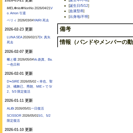
[
誕生年/不明
]
2026-03-21 更新
[
誕生日/5/12
]
iMEL❁nis❁NonNo
2026/04/21
V
[
血液型/B
]
o. Amon 引退
[
出身地/不明
]
ベリィ
2026/03/04
YAIRI 死去
備考
2026-02-23 更新
LUNA SEA
2026/02/17
Dr. 真矢
情報（バンドやメンバーの動
死去
2026-02-07 更新
蛾と蝶
2026/05/04
Vo.創真、Ba.
一色日和
2026-02-01 更新
D≒SIRE
2026/05/02
＜幸也、聖
詩、橘舞已、秀朗、MIE＞で 5/
2、5/3 限定復活
2026-01-11 更新
ALiBi
2026/05/01
一日復活
SCISSOR
2026/05/01
5/1、5/2
限定復活
2026-01-10 更新