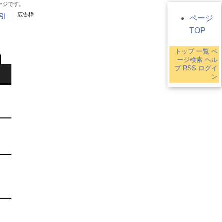
ージです。
広告枠
引
ページ
TOP
トップ
一覧
ペ
ージ検索
ヘル
プ
RSS
ログイ
ン