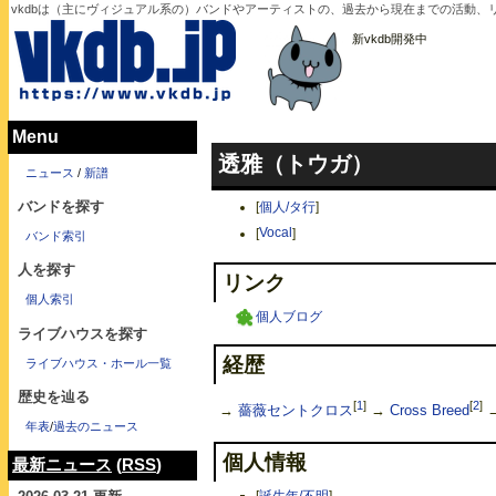
vkdbは（主にヴィジュアル系の）バンドやアーティストの、過去から現在までの活動、リリー
新vkdb開発中
Menu
透雅（トウガ）
ニュース
/
新譜
バンドを探す
[
個人/タ行
]
[
Vocal
]
バンド索引
人を探す
リンク
個人索引
個人ブログ
ライブハウスを探す
経歴
ライブハウス・ホール一覧
歴史を辿る
[
1
]
[
2
]
→
薔薇セントクロス
→
Cross Breed
→
年表
/
過去のニュース
個人情報
最新ニュース
(
RSS
)