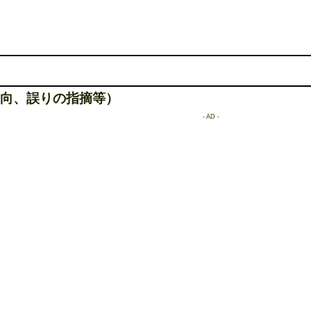
向、誤りの指摘等）
- AD -