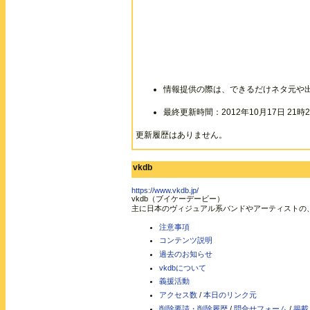
情報提供の際は、できるだけネタ元や
最終更新時間：2012年10月17日 21時2
更新履歴はありません。
vkdb
https://www.vkdb.jp/
vkdb（ブイケーデービー）
主に日本のヴィジュアル系バンドやアーティストの
注意事項
コンテンツ説明
過去のお知らせ
vkdbについて
義援活動
アクセス数
/
本日のリンク元
削除要請・削除履歴
/
問合せフォーム
/
掲載