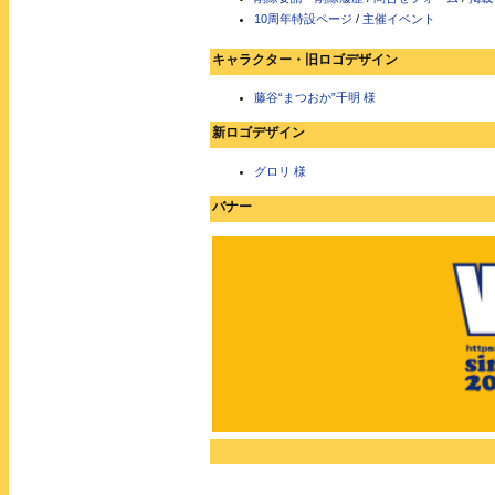
10周年特設ページ
/
主催イベント
キャラクター・旧ロゴデザイン
藤谷“まつおか”千明 様
新ロゴデザイン
グロリ 様
バナー