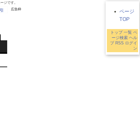
ページです。
広告枠
引
ページ
TOP
トップ
一覧
ペ
ージ検索
ヘル
プ
RSS
ログイ
ン