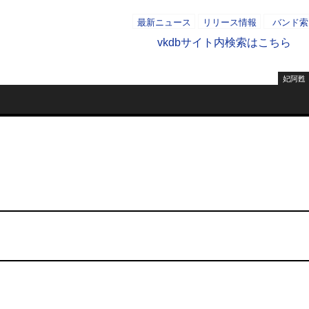
最新ニュース
リリース情報
バンド索
vkdbサイト内検索はこちら
妃阿甦
- AD -