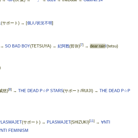
甦
(サポート) →
[
個人/状況不明
]
[
7
]
→
SO BAD BOY
(TETSUYA) →
妃阿甦
(哲弥)
→
dear rain
!
(tetsu)
)
[
8
]
瑠威慈)
→
THE DEAD P☆P STARS
(サポート/RUIJI) →
THE DEAD P☆P
[
11
]
PLASMAJET
(サポート) →
PLASMAJET
(SHIZUKI)
→
∀NTI
∀NTI FEMINISM