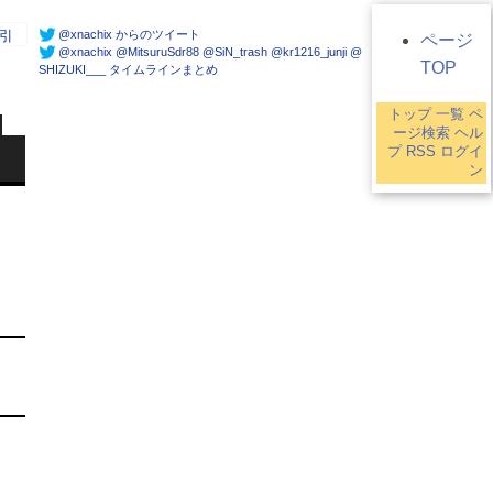
@xnachix からのツイート
引
ページ
@xnachix @MitsuruSdr88 @SiN_trash @kr1216_junji @
TOP
SHIZUKI___ タイムラインまとめ
トップ
一覧
ペ
ージ検索
ヘル
プ
RSS
ログイ
ン