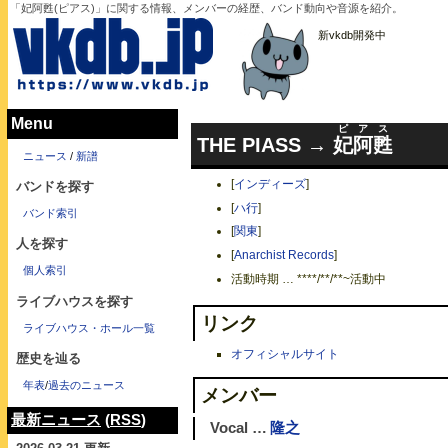
「妃阿甦(ピアス)」に関する情報、メンバーの経歴、バンド動向や音源を紹介。
新vkdb開発中
Menu
ピアス
THE PIASS →
妃阿甦
ニュース
/
新譜
[
インディーズ
]
バンドを探す
[
ハ行
]
バンド索引
[
関東
]
人を探す
[
Anarchist Records
]
個人索引
活動時期 … ****/**/**~活動中
ライブハウスを探す
リンク
ライブハウス・ホール一覧
オフィシャルサイト
歴史を辿る
年表
/
過去のニュース
メンバー
最新ニュース
(
RSS
)
Vocal …
隆之