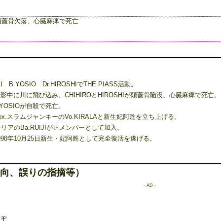
入水、頭蓋骨欠落、心臓麻痺で死亡
 B.YOSIO Dr.HIROSHIでTHE PIASS活動。
撮影中に川に飛び込み、CHIHIROとHIROSHIが頭蓋骨陥没、心臓麻痺で死亡。
OSIOが自殺で死亡。
ex.スラムジャンキーのVo.KIRALAと新生妃阿甦を立ち上げる。
アのBa.RUIJIが正メンバーとして加入。
、1998年10月25日新生・妃阿甦として完全復活を遂げる。
向、誤りの指摘等）
- AD -