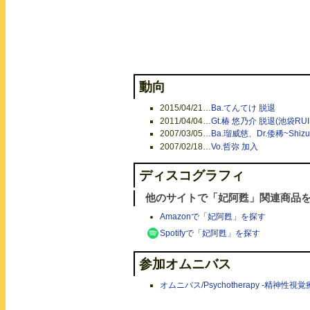
動向
2015/04/21
…
Ba.てんてけ 脱退
2011/04/04
…
Gt.椿 悠乃介 脱退(池袋RUID
2007/03/05
…
Ba.瑠威慈、Dr.倭稀~Shizu
2007/02/18
…
Vo.哲弥 加入
ディスコグラフィ
他のサイトで「妃阿甦」関連商品
Amazonで「妃阿甦」を探す
Spotifyで「妃阿甦」を探す
参加オムニバス
オムニバス/Psychotherapy -精神性視覚