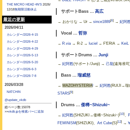
THE MICRO HEAD 4N'S
2026/
12/18
無期限活動休止
サポートBass …
高広
最近の更新
[
6
]
→ おかりな → Ur →
since1889
→
妃阿
2026/04/11
Vocal …
哲弥
カレンダー/2026-4-15
カレンダー/2026-4-22
→
R.via
→ R-2 →
luciel
→ F'ERIA →
KeiL
カレンダー/2026-4-29
サポートDrums …
Junji
カレンダー/2026-5-13
カレンダー/2026-5-20
→
妃阿甦
(サポート/Junji) →
己龍
(遠海准司
カレンダー/2026-6-3
Bass …
瑠威慈
カレンダー/2026-7-8
2026/03/28
→
MAZOHYSTERIA
!
→
妃阿甦
(RUIJI→
NATCHIN
[
9
]
STARS
@update_vkdb
Drums …
倭稀~Shizuki~
総ページ数:15078
>>
vkdb.jpを検索バーに追加
[
10
]
→
妃阿甦
(SHIZUKI→倭稀~Shizuki~)
、
[
12
]
FEMINISM
(SHIZUKI)、
Art Cube
(S)
→