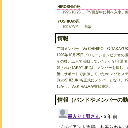
HIROSHIの死
1995/10/25 … PV撮影中に川へ
YOSHIOの死
1997/**/** … 自殺
情報
二期メンバー、Vo.CHIHIRO G.TAKAYUKI
1995年10月25日プロモーションビデオの
その後、二人で活動していたが、97年夏頃Y
残されたTAKAYUKIは、メンバーを探し、
後にサポートで参加していたex.マゾヒステリ
Dr.のSHIZUKIも正式にメンバーとなり
しかし、Vo.KIRALAが突如脱退。
情報（バンドやメンバーの動