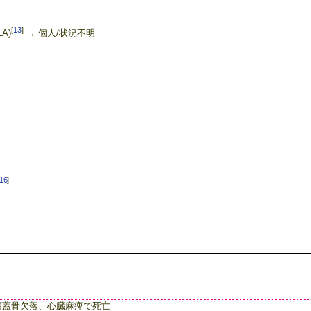
[
13
]
LA)
→ 個人/状況不明
16
]
入水、頭蓋骨欠落、心臓麻痺で死亡