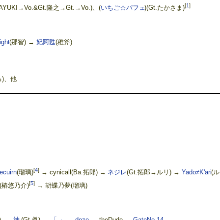
[
1
]
KAYUKI→Vo.&Gt.隆之→Gt.→Vo.)、(
いちご☆パフェ
)(Gt.たかさま)
ight
(那智) →
妃阿甦
(稚斧)
る)、他
[
4
]
ecuirn
(瑠璃)
→ cynicall(Ba.拓郎) →
ネジレ
(Gt.拓郎→ルリ) →
Yado≠K'ari
(
[
5
]
(椿悠乃介)
→ 胡蝶乃夢(瑠璃)
) →
-神-
(Gt.眞) →
「 」
→
doze
→ theDude →
GateNo.14