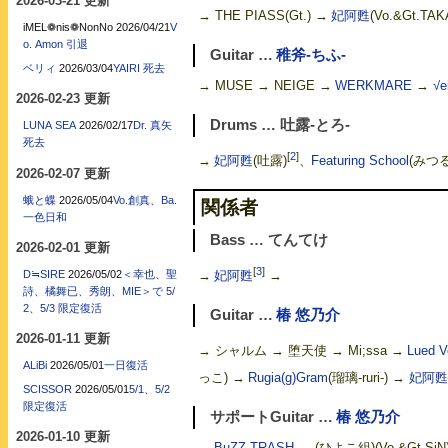
2026-03-21 更新
→ THE PIASS(Gt.) →
妃阿甦
(Vo.&Gt.TA
iMEL❁nis❁NonNo
2026/04/21
V
o. Amon 引退
Guitar …
稚斧-ちふ-
ベリィ
2026/03/04
YAIRI 死去
→ MUSE → NEIGE →
WERKMARE
→
√e
2026-02-23 更新
Drums … 吐露-とろ-
LUNA SEA
2026/02/17
Dr. 真矢
死去
[
2
]
→
妃阿甦
(吐露)
、
Featuring School
(みつ
2026-02-07 更新
蛾と蝶
2026/05/04
Vo.創真、Ba.
関係者
一色日和
Bass … てんてけ
2026-02-01 更新
[
3
]
→
妃阿甦
→
D≒SIRE
2026/05/02
＜幸也、聖
詩、橘舞已、秀朗、MIE＞で 5/
2、5/3 限定復活
Guitar …
椿 悠乃介
2026-01-11 更新
→ シャルム → 堕天使 → Mi;ssa →
Lued V
ALiBi
2026/05/01
一日復活
っこ) →
Rugia(g)Gram
(瑠璃-ruri-) →
妃阿甦
SCISSOR
2026/05/01
5/1、5/2
限定復活
サポートGuitar …
椿 悠乃介
2026-01-10 更新
→
BuZZ TRASH
→ (ひよこ組)(Vo.&Gt.SiN