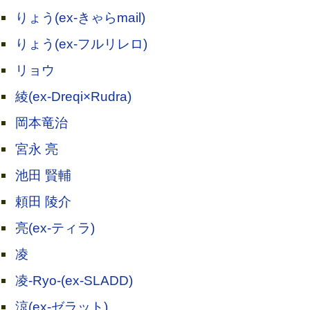
りょう(ex-きゃらmail)
りょう(ex-フルリレロ)
リョウ
綾(ex-Dreqi×Rudra)
岡本竜治
宮永 亮
池田 賢輔
頼田 陵介
亮(ex-ティラ)
凌
凌-Ryo-(ex-SLADD)
涼(ex-ゼラット)