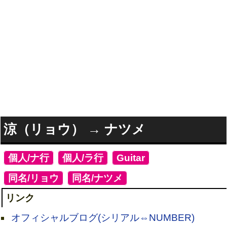
涼（リョウ） → ナツメ
[
個人/ナ行
]
[
個人/ラ行
]
[
Guitar
]
[
同名/リョウ
]
[
同名/ナツメ
]
リンク
オフィシャルブログ(シリアル⇔NUMBER)