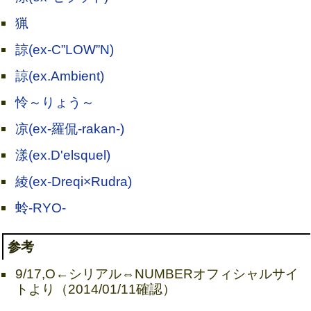
猟
諒(ex-C”LOW”N)
諒(ex.Ambient)
怜～りょう～
凉(ex-羅侃-rakan-)
漾(ex.D'elsquel)
綾(ex-Dreqi×Rudra)
蛉-RYO-
参考
9/17,O←シリアル⇔NUMBERオフィシャルサイ
トより（2014/01/11確認）