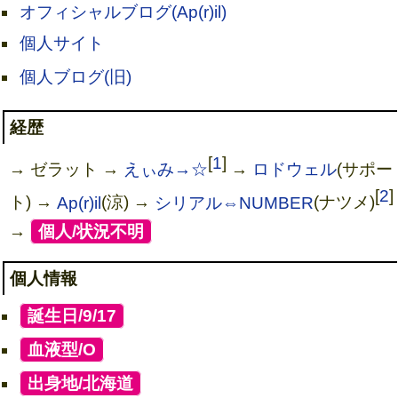
オフィシャルブログ(Ap(r)il)
個人サイト
個人ブログ(旧)
経歴
[
1
]
→ ゼラット →
えぃみ→☆
→
ロドウェル
(サポー
[
2
]
ト) →
Ap(r)il
(涼) →
シリアル⇔NUMBER
(ナツメ)
→
[
個人/状況不明
]
個人情報
[
誕生日/9/17
]
[
血液型/O
]
[
出身地/北海道
]