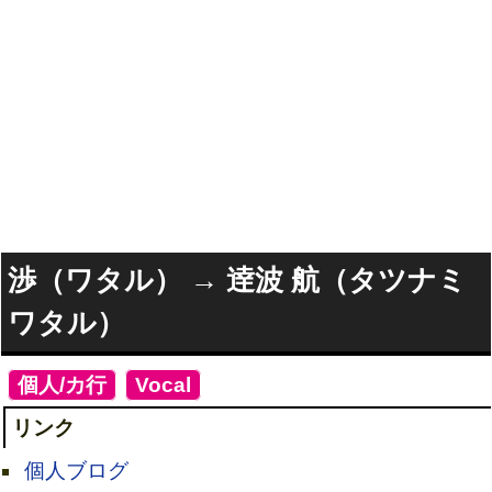
渉（ワタル） → 逹波 航（タツナミ
ワタル）
[
個人/カ行
]
[
Vocal
]
リンク
個人ブログ