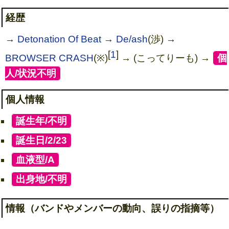
経歴
→
Detonation Of Beat
→
De/ash
(渉) →
[
1
]
BROWSER CRASH
(※)
→ (こってりーも) →
[
個
人/状況不明
]
個人情報
[
誕生年/不明
]
[
誕生日/2/23
]
[
血液型/A
]
[
出身地/不明
]
情報（バンドやメンバーの動向、誤りの指摘等）