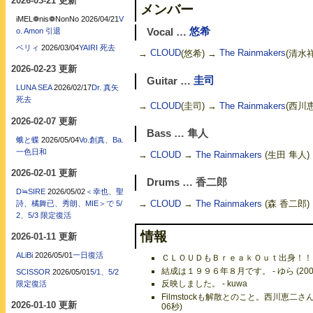
2026-03-21 更新
メンバー
iMEL❁nis❁NonNo
2026/04/21
V
Vocal …
悠希
o. Amon 引退
ベリィ
2026/03/04
YAIRI 死去
→
CLOUD
(悠希) →
The Rainmakers
(清水
2026-02-23 更新
Guitar …
圭司
LUNA SEA
2026/02/17
Dr. 真矢
死去
→
CLOUD
(圭司) →
The Rainmakers
(西川
2026-02-07 更新
Bass … 隼人
蛾と蝶
2026/05/04
Vo.創真、Ba.
一色日和
→
CLOUD
→
The Rainmakers
(生田 隼人)
2026-02-01 更新
Drums … 香二郎
D≒SIRE
2026/05/02
＜幸也、聖
→
CLOUD
→
The Rainmakers
(森 香二郎)
詩、橘舞已、秀朗、MIE＞で 5/
2、5/3 限定復活
情報
2026-01-11 更新
ALiBi
2026/05/01
一日復活
ＣＬＯＵＤもＢｒｅａｋＯｕｔ出身！！ - 元
結成は１９９６年８月です。 - ゆら (2007
SCISSOR
2026/05/01
5/1、5/2
反映しました。 - kuwa
限定復活
Filmstockも解散とのこと。西川恵二さん
2026-01-10 更新
06秒)