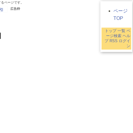
するページです。
広告枠
引
ページ
TOP
トップ
一覧
ペ
ージ検索
ヘル
プ
RSS
ログイ
ン