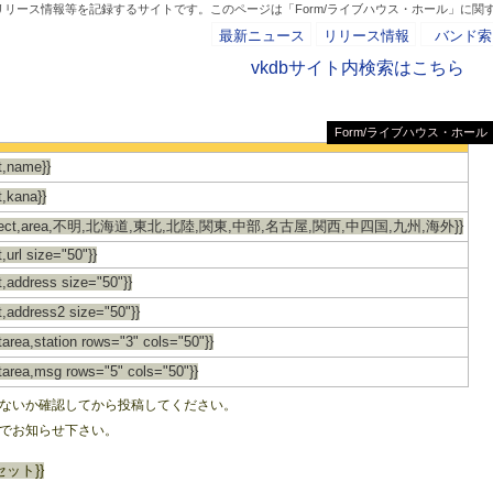
リリース情報等を記録するサイトです。このページは「Form/ライブハウス・ホール」に関
最新ニュース
リリース情報
バンド索
vkdbサイト内検索はこちら
Form/ライブハウス・ホール
- AD -
t,name}}
t,kana}}
d select,area,不明,北海道,東北,北陸,関東,中部,名古屋,関西,中四国,九州,海外}}
t,url size="50"}}
t,address size="50"}}
xt,address2 size="50"}}
tarea,station rows="3" cols="50"}}
xtarea,msg rows="5" cols="50"}}
ないか確認してから投稿してください。
でお知らせ下さい。
リセット}}