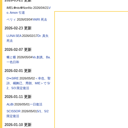
2026-03-21 更新
iMEL❁nis❁NonNo
2026/04/21
V
o. Amon 引退
ベリィ
2026/03/04
YAIRI 死去
2026-02-23 更新
LUNA SEA
2026/02/17
Dr. 真矢
死去
2026-02-07 更新
蛾と蝶
2026/05/04
Vo.創真、Ba.
一色日和
2026-02-01 更新
D≒SIRE
2026/05/02
＜幸也、聖
詩、橘舞已、秀朗、MIE＞で 5/
2、5/3 限定復活
2026-01-11 更新
ALiBi
2026/05/01
一日復活
SCISSOR
2026/05/01
5/1、5/2
限定復活
2026-01-10 更新