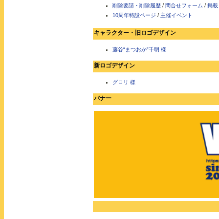
削除要請・削除履歴
/
問合せフォーム
/
掲載
10周年特設ページ
/
主催イベント
キャラクター・旧ロゴデザイン
藤谷“まつおか”千明 様
新ロゴデザイン
グロリ 様
バナー