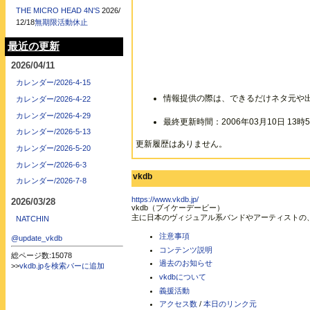
THE MICRO HEAD 4N'S
2026/
12/18
無期限活動休止
最近の更新
2026/04/11
カレンダー/2026-4-15
情報提供の際は、できるだけネタ元や
カレンダー/2026-4-22
カレンダー/2026-4-29
最終更新時間：2006年03月10日 13時5
カレンダー/2026-5-13
更新履歴はありません。
カレンダー/2026-5-20
カレンダー/2026-6-3
vkdb
カレンダー/2026-7-8
https://www.vkdb.jp/
2026/03/28
vkdb（ブイケーデービー）
主に日本のヴィジュアル系バンドやアーティストの
NATCHIN
注意事項
@update_vkdb
コンテンツ説明
総ページ数:15078
過去のお知らせ
>>
vkdb.jpを検索バーに追加
vkdbについて
義援活動
アクセス数
/
本日のリンク元