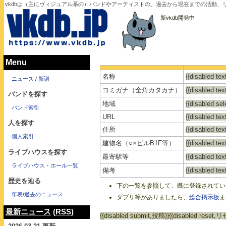
vkdbは（主にヴィジュアル系の）バンドやアーティストの、過去から現在までの活動、
新vkdb開発中
Menu
名称
{{disabled tex
ニュース
/
新譜
ヨミガナ（全角カタカナ）
{{disabled tex
バンドを探す
地域
{{disable
バンド索引
URL
{{disabled tex
人を探す
住所
{{disabled tex
個人索引
建物名（○×ビルB1F等）
{{disabled te
ライブハウスを探す
最寄駅等
{{disabled tex
ライブハウス・ホール一覧
備考
{{disabled te
歴史を辿る
下の一覧を参照して、既に登録されてい
年表
/
過去のニュース
ダブリ等がありましたら、
総合掲示板
ま
最新ニュース
(
RSS
)
{{disabled submit,投稿}}
{{disabled reset,