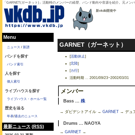
「GARNET(ガーネット)」活動時のメンバーの経歴、バンド動向や音源を紹介。元メン
新vkdb開発中
Menu
GARNET（ガーネット）
ニュース
/
新譜
バンドを探す
[
活動休止
]
[
北陸
]
バンド索引
[
カ行
]
人を探す
活動時期 … 2001/09/23~2002/03/31
個人索引
メンバー
ライブハウスを探す
ライブハウス・ホール一覧
Bass …
殊
歴史を辿る
→ ダビデシトアイル →
GARNET
→ デュ
年表
/
過去のニュース
Drums … NAOYA
最新ニュース
(
RSS
)
→
GARNET
→