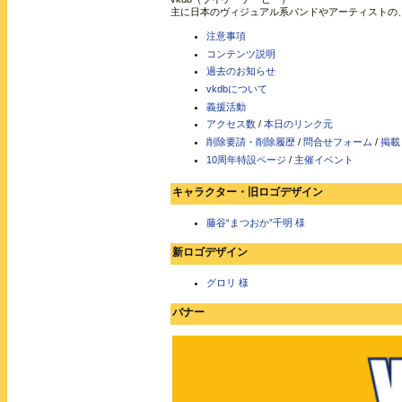
主に日本のヴィジュアル系バンドやアーティストの
注意事項
コンテンツ説明
過去のお知らせ
vkdbについて
義援活動
アクセス数
/
本日のリンク元
削除要請・削除履歴
/
問合せフォーム
/
掲載
10周年特設ページ
/
主催イベント
キャラクター・旧ロゴデザイン
藤谷“まつおか”千明 様
新ロゴデザイン
グロリ 様
バナー