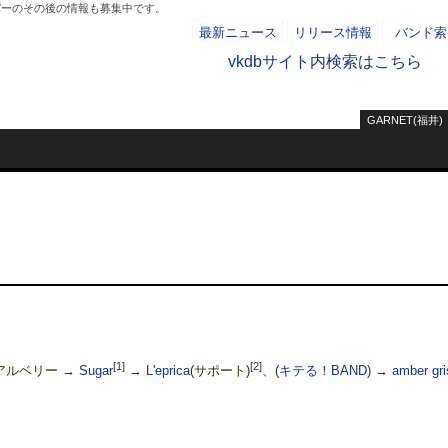
バーのその後の情報も募集中です。
最新ニュース
リリース情報
バンド索
vkdbサイト内検索はこちら
GARNET(福井)
- AD -
[
1
]
[
2
]
アルベリー →
Sugar
→
L'eprica
(サポート)
、(
キテる！BAND
) →
amber gri