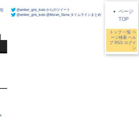
@amber_gris_koto からのツイート
引
ページ
@amber_gris_koto @Moran_Sizna タイムラインまとめ
TOP
トップ
一覧
ペ
ージ検索
ヘル
プ
RSS
ログイ
ン
s