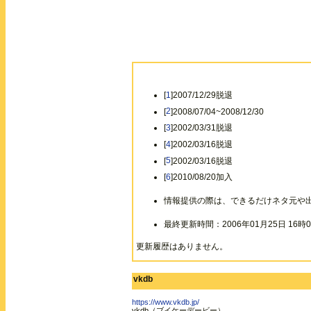
[
1
]2007/12/29脱退
[
2
]2008/07/04~2008/12/30
[
3
]2002/03/31脱退
[
4
]2002/03/16脱退
[
5
]2002/03/16脱退
[
6
]2010/08/20加入
情報提供の際は、できるだけネタ元や
最終更新時間：2006年01月25日 16時0
更新履歴はありません。
vkdb
https://www.vkdb.jp/
vkdb（ブイケーデービー）