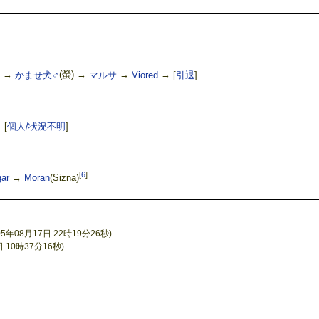
 →
かませ犬♂
(螢) →
マルサ
→
Viored
→
[
引退
]
→
[
個人/状況不明
]
[
6
]
ar
→
Moran
(Sizna)
年08月17日 22時19分26秒)
日 10時37分16秒)