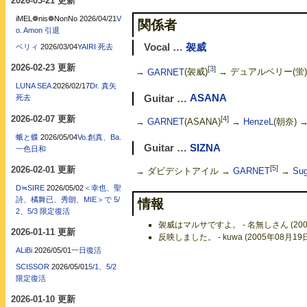
2026-03-21 更新
iMEL❁nis❁NonNo
2026/04/21
V
関係者
o. Amon 引退
Vocal …
袈威
ベリィ
2026/03/04
YAIRI 死去
2026-02-23 更新
[
3
]
→
GARNET
(袈威)
→ デュアルベリー(蛍)
LUNA SEA
2026/02/17
Dr. 真矢
Guitar …
ASANA
死去
2026-02-07 更新
[
4
]
→
GARNET
(ASANA)
→
HenzeL
(朝奈) 
蛾と蝶
2026/05/04
Vo.創真、Ba.
Guitar …
SIZNA
一色日和
[
5
]
2026-02-01 更新
→ ダビデシトアイル →
GARNET
→
Sug
D≒SIRE
2026/05/02
＜幸也、聖
詩、橘舞已、秀朗、MIE＞で 5/
情報
2、5/3 限定復活
袈威はマルサですよ。 - 名無しさん (2005
2026-01-11 更新
反映しました。 - kuwa (2005年08月19
ALiBi
2026/05/01
一日復活
SCISSOR
2026/05/01
5/1、5/2
限定復活
2026-01-10 更新