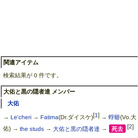
関連アイテム
検索結果が 0 件です。
大佑と黒の隠者達 メンバー
大佑
[
1
]
→
Le'cheri
→
Fatima
(Dr.ダイスケ)
→
蜉蝣
(Vo.大
[
2
]
佑) →
the studs
→
大佑と黒の隠者達
→
[
死去
]