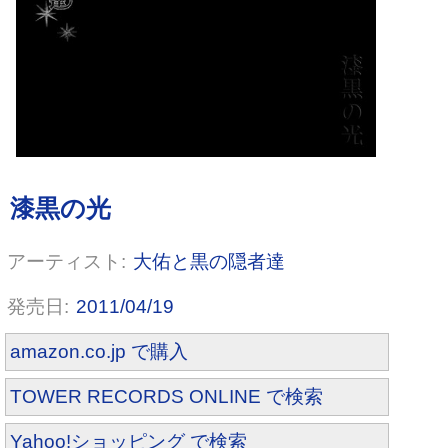
大佑と黒の隠者達
2011/04/19
amazon.co.jp で購入
TOWER RECORDS ONLINE で検索
Yahoo!ショッピング で検索