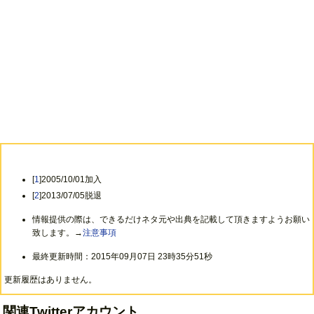
→
AYABIE
(KENZO)
→
GREMLINS
(Dr.KNZ)、
BVCCI
HAYNES
(Vo.KNZ)
→
GREMLINS
(Dr.KNZ)、
BVCCI
HAYNES
(Vo.KNZ)、
ANOMIY.
(Vo.KENZO)
[
1
]2005/10/01加入
[
2
]2013/07/05脱退
情報提供の際は、できるだけネタ元や出典を記載して頂きますようお願い
致します。→
注意事項
最終更新時間：2015年09月07日 23時35分51秒
更新履歴はありません。
関連Twitterアカウント