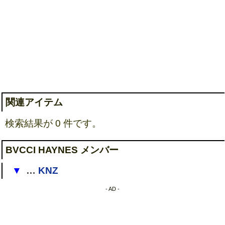
関連アイテム
検索結果が 0 件です。
BVCCI HAYNES メンバー
…
KNZ
[
1
]
- AD -
→
アヤビエ
→
彩冷える-ayabie-
(ケンゾ)
[
2
]