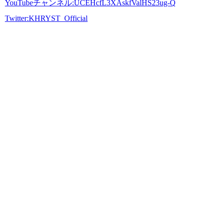
YouTubeチャンネル:UCEHcfL3XAskfValHS23ug-Q
Twitter:KHRYST_Official