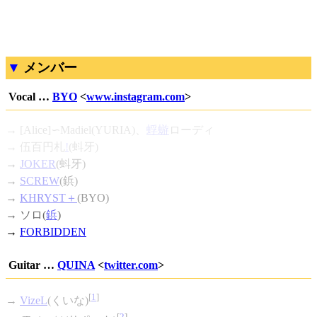
メンバー
Vocal …
BYO
<
www.instagram.com
>
→ [Alice]∽Madiel(YURIA)、
蜉蝣
ローディ
→
伍百円札
!
(蚪牙)
→
JOKER
(蚪牙)
→
SCREW
(鋲)
→
KHRYST＋
(BYO)
→ ソロ(
鋲
)
→
FORBIDDEN
Guitar …
QUINA
<
twitter.com
>
[
1
]
→
VizeL
(くいな)
[
2
]