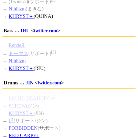
→ (Twins☆)(サポート)
→
Nihilizm
(まきな)
→
KHRYST＋
(QUINA)
Bass …
IЯU
<
twitter.com
>
→
ReivieЯ
[
3
]
→
トーマス
(サポート)
→
Nihilizm
→
KHRYST＋
(IЯU)
Drums …
JIN
<
twitter.com
>
[
4
]
→
LiViNG DEAD
(JIN)
→
SCREW
(ジン)
→
KHRYST＋
(JIN)
→
鋲
(サポート/ジン)
→
FORBIDDEN
(サポート)
→
RED CARPET