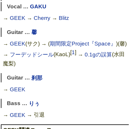
Vocal …
GAKU
→
GEEK
→
Cherry
→
Blitz
Guitar …
馨
→
GEEK
(サク) → (
期間限定Project『Space』
)(馨)
[
1
]
→
フーデッドシール
(KaoL)
→
0.1gの誤算
(水田
魔梨)
Guitar …
刹那
→
GEEK
Bass …
りぅ
→
GEEK
→ 引退