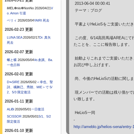
2026-03-21 更新
2013-06-04 00:00:41
iMEL❁nis❁NonNo
2026/04/21
V
テーマ：ブログ
o. Amon 引退
ベリィ
2026/03/04
YAIRI 死去
平素よりHeLioSをご支援いただ
2026-02-23 更新
この度、6/14高田馬場AREAに
LUNA SEA
2026/02/17
Dr. 真矢
死去
たことを、ここに報告致します。
2026-02-07 更新
始動よりこれまでご支援いただき
蛾と蝶
2026/05/04
Vo.創真、Ba.
お詫び申し上げます。
一色日和
2026-02-01 更新
尚、今後のHeLioSの活動に関
D≒SIRE
2026/05/02
＜幸也、聖
詩、橘舞已、秀朗、MIE＞で 5/
現メンバーでの活動は残り僅かで
2、5/3 限定復活
い致します。
2026-01-11 更新
ALiBi
2026/05/01
一日復活
HeLioS一同
SCISSOR
2026/05/01
5/1、5/2
-
限定復活
http://ameblo.jp/helios-sena/entry
2026-01-10 更新