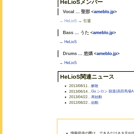
HeLioSメンバー
Vocal … 聖那 <
ameblo.jp
>
→
HeLioS
→ 引退
Bass … うた <
ameblo.jp
>
→
HeLioS
Drums … 悠燐 <
ameblo.jp
>
→
HeLioS
HeLioS関連ニュース
2013/08/11
…
解散
2013/06/14
…
Gu.シロン 脱退(高田馬場A
2013/04/22
…
再始動
2012/08/22
…
始動
情報提供の際は、できるだけネタ元や