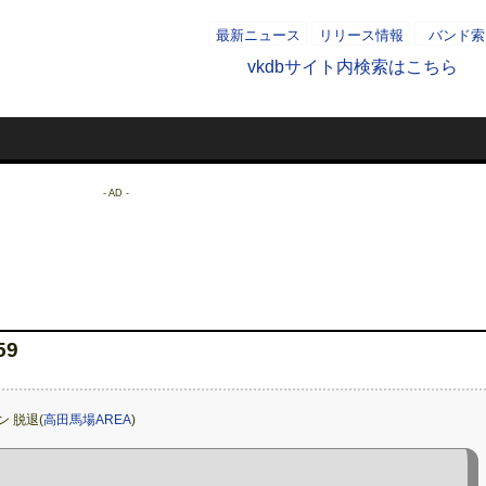
最新ニュース
リリース情報
バンド索
vkdbサイト内検索はこちら
- AD -
- AD -
59
ン 脱退(
高田馬場AREA
)