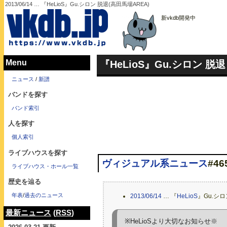
2013/06/14 … 『HeLioS』Gu.シロン 脱退(高田馬場AREA)
新vkdb開発中
Menu
『HeLioS』Gu.シロン 脱退
ニュース
/
新譜
バンドを探す
バンド索引
人を探す
個人索引
ライブハウスを探す
ヴィジュアル系ニュース
#46
ライブハウス・ホール一覧
歴史を辿る
年表
/
過去のニュース
2013/06/14
… 『
HeLioS
』Gu.シロ
最新ニュース
(
RSS
)
※HeLioSより大切なお知らせ※