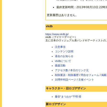
最終更新時間：2013年08月13日 22時3
更新履歴はありません。
vkdb
https://www.vkdb.jp/
vkdb（ブイケーデービー）
主に日本のヴィジュアル系バンドやアーティストの
注意事項
コンテンツ説明
過去のお知らせ
vkdbについて
義援活動
アクセス数
/
本日のリンク元
削除要請・削除履歴
/
問合せフォーム
/
掲載
10周年特設ページ
/
主催イベント
キャラクター・旧ロゴデザイン
藤谷“まつおか”千明 様
新ロゴデザイン