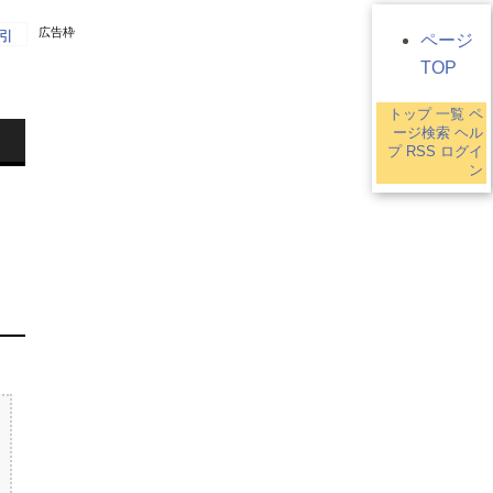
広告枠
引
ページ
TOP
トップ
一覧
ペ
ージ検索
ヘル
プ
RSS
ログイ
ン