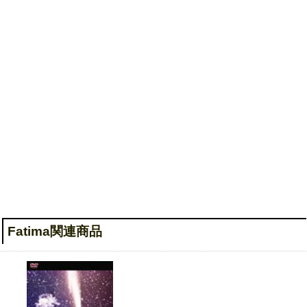
to Exit~Grand Finale~ [DVD]
Fatima関連商品