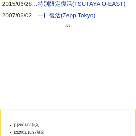
2015/06/28
…
特別限定復活(TSUTAYA O-EAST)
→
Moran
(Soan)
→
Soanプロジェクト
2007/06/02
…
一日復活(Zepp Tokyo)
- AD -
[
1
]2001/08加入
[
2
]2002/10/27脱退