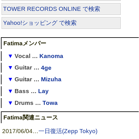
TOWER RECORDS ONLINE で検索
Yahoo!ショッピング で検索
Fatimaメンバー
Vocal …
Kanoma
Guitar …
4ge
→
MALICE MIZER
ローディー
→
Alicia
Guitar …
Mizuha
→
Lure+Selene
→
Le'cheri
(Hitomi)
→
Fatima
(4ge)
Bass …
Lay
→
Le'cheri
→
Fatima
(Hitomi→Sanaka→Kanoma)
→
obscure
(zizi makia)
→
Fatima
→
Moran
(Hitomi)
Drums …
Towa
→
Le'cheri
→
ねこまんま会議
→
[
個人/状況不明
]
→
ウミユリ
、
雨や雨
→
Fatima
(Lay)
[
1
]
→
Lure+Selene
Fatima関連ニュース
→
obscure
(cake)
[
2
]
→
RusH
2017/06/04
…
一日復活(Zepp Tokyo)
→
Fatima
(Towa)