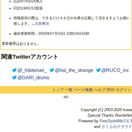
[
1
]2007/03/24加入
[
2
]2019/01/12脱退
情報提供の際は、できるだけネタ元や出典を記載して頂きますようお願い
致します。→
注意事項
最終更新時間：2025年07月24日 22時19分02秒
更新履歴はありません。
関連Twitterアカウント
@_hitotonari_
@hal_the_strange
@RUCO_inc
@DARI_drums
トップ
一覧
ページ検索
ヘルプ
RSS
ログイン
- AD -
Copyright (C) 2003-2025 kuwa
Special Thanks RoxiteNet
Powered by
FreeStyleWiki3.6.3
and
さくらのクラウド