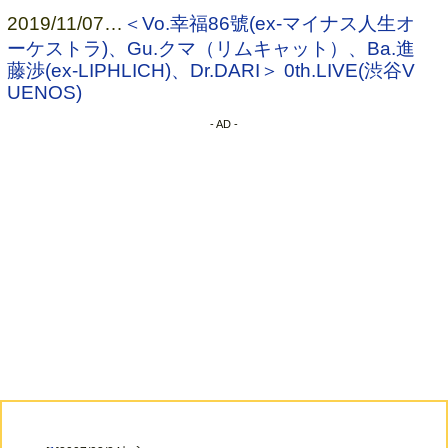
栗山″H∧L″ヰヱス)
2019/11/07
…
＜Vo.幸福86號(ex-マイナス人生オ
→ 赫春、
H∧L
、
ひととなり
(幸福86號)、I hate your
ーケストラ)、Gu.クマ（リムキャット）、Ba.進
rules.(ハル)
藤渉(ex-LIPHLICH)、Dr.DARI＞ 0th.LIVE(渋谷V
UENOS)
- AD -