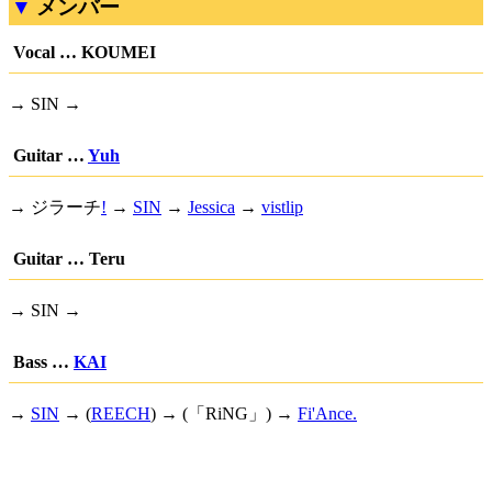
メンバー
Vocal … KOUMEI
→ SIN →
Guitar …
Yuh
→
ジラーチ
!
→
SIN
→
Jessica
→
vistlip
Guitar … Teru
→ SIN →
Bass …
KAI
→
SIN
→ (
REECH
) → (「RiNG」) →
Fi'Ance.