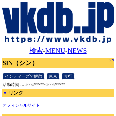
検索
-
MENU
-
NEWS
SIN
SIN（シン）
[
インディーズで解散
]
[
東京
]
[
サ行
]
活動時期 … 2004/**/**~2006/**/**
リンク
オフィシャルサイト