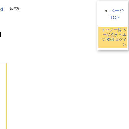
広告枠
引
ページ
TOP
トップ
一覧
ペ
ージ検索
ヘル
プ
RSS
ログイ
ン