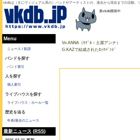
vkdbは（主にヴィジュアル系の）バンドやアーティストの、過去から現在までの活動、リリ
新vkdb開発中
Menu
Vo.ANNA（ﾓﾃﾞﾙ：土屋アンナ）
ニュース
/
新譜
G.KAZで結成されたﾛｯｸﾊﾞﾝﾄﾞ
バンドを探す
バンド索引
人を探す
個人索引
ライブハウスを探す
ライブハウス・ホール一覧
歴史を辿る
年表
/
過去のニュース
最新ニュース
(
RSS
)