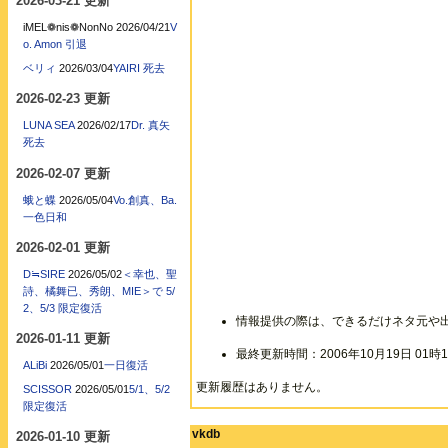
2026-03-21 更新
iMEL❁nis❁NonNo
2026/04/21
V
o. Amon 引退
ベリィ
2026/03/04
YAIRI 死去
2026-02-23 更新
LUNA SEA
2026/02/17
Dr. 真矢
死去
2026-02-07 更新
蛾と蝶
2026/05/04
Vo.創真、Ba.
一色日和
2026-02-01 更新
D≒SIRE
2026/05/02
＜幸也、聖
詩、橘舞已、秀朗、MIE＞で 5/
2、5/3 限定復活
情報提供の際は、できるだけネタ元や
2026-01-11 更新
最終更新時間：2006年10月19日 01時1
ALiBi
2026/05/01
一日復活
更新履歴はありません。
SCISSOR
2026/05/01
5/1、5/2
限定復活
vkdb
2026-01-10 更新