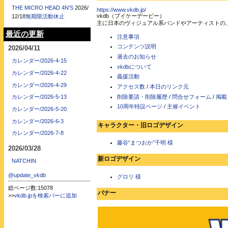
THE MICRO HEAD 4N'S
2026/
https://www.vkdb.jp/
vkdb（ブイケーデービー）
12/18
無期限活動休止
主に日本のヴィジュアル系バンドやアーティストの
最近の更新
注意事項
コンテンツ説明
2026/04/11
過去のお知らせ
カレンダー/2026-4-15
vkdbについて
カレンダー/2026-4-22
義援活動
カレンダー/2026-4-29
アクセス数
/
本日のリンク元
削除要請・削除履歴
/
問合せフォーム
/
掲載
カレンダー/2026-5-13
10周年特設ページ
/
主催イベント
カレンダー/2026-5-20
カレンダー/2026-6-3
キャラクター・旧ロゴデザイン
カレンダー/2026-7-8
藤谷“まつおか”千明 様
2026/03/28
新ロゴデザイン
NATCHIN
@update_vkdb
グロリ 様
総ページ数:15078
バナー
>>
vkdb.jpを検索バーに追加