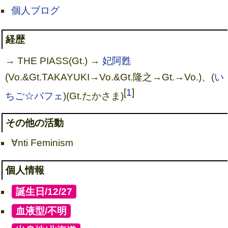
個人ブログ
経歴
→ THE PIASS(Gt.) →
妃阿甦
(Vo.&Gt.TAKAYUKI→Vo.&Gt.隆之→Gt.→Vo.)、(
い
[
1
]
ちご☆パフェ
)(Gt.たかさま)
その他の活動
∀nti Feminism
個人情報
[
誕生日/12/27
]
[
血液型/不明
]