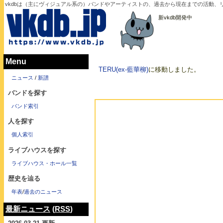
vkdbは（主にヴィジュアル系の）バンドやアーティストの、過去から現在までの活動、
新vkdb開発中
Menu
TERU(ex-藍華柳)
に移動しました。
ニュース
/
新譜
バンドを探す
バンド索引
人を探す
個人索引
ライブハウスを探す
ライブハウス・ホール一覧
歴史を辿る
年表
/
過去のニュース
最新ニュース
(
RSS
)