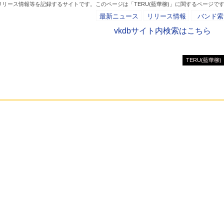
リリース情報等を記録するサイトです。このページは「TERU(藍華柳)」に関するページで
最新ニュース
リリース情報
バンド索
vkdbサイト内検索はこちら
TERU(藍華柳)
- AD -