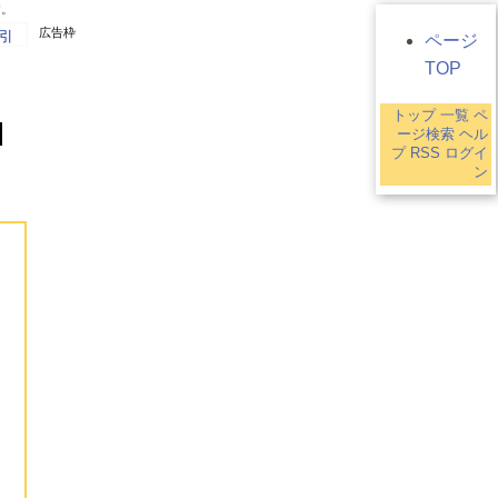
す。
広告枠
引
ページ
TOP
トップ
一覧
ペ
ージ検索
ヘル
プ
RSS
ログイ
ン