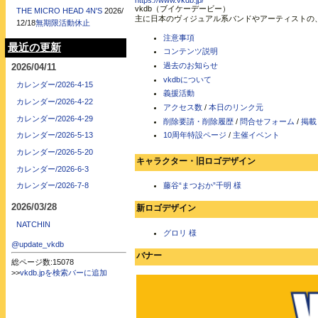
https://www.vkdb.jp/
vkdb（ブイケーデービー）
THE MICRO HEAD 4N'S
2026/
主に日本のヴィジュアル系バンドやアーティストの
12/18
無期限活動休止
注意事項
最近の更新
コンテンツ説明
過去のお知らせ
2026/04/11
vkdbについて
カレンダー/2026-4-15
義援活動
カレンダー/2026-4-22
アクセス数
/
本日のリンク元
カレンダー/2026-4-29
削除要請・削除履歴
/
問合せフォーム
/
掲載
10周年特設ページ
/
主催イベント
カレンダー/2026-5-13
カレンダー/2026-5-20
キャラクター・旧ロゴデザイン
カレンダー/2026-6-3
藤谷“まつおか”千明 様
カレンダー/2026-7-8
2026/03/28
新ロゴデザイン
NATCHIN
グロリ 様
@update_vkdb
バナー
総ページ数:15078
>>
vkdb.jpを検索バーに追加