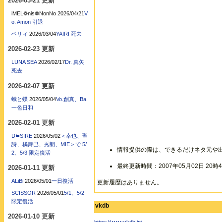
2026-03-21 更新
iMEL❁nis❁NonNo
2026/04/21
V
o. Amon 引退
ベリィ
2026/03/04
YAIRI 死去
2026-02-23 更新
LUNA SEA
2026/02/17
Dr. 真矢
死去
2026-02-07 更新
蛾と蝶
2026/05/04
Vo.創真、Ba.
一色日和
2026-02-01 更新
D≒SIRE
2026/05/02
＜幸也、聖
詩、橘舞已、秀朗、MIE＞で 5/
情報提供の際は、できるだけネタ元や
2、5/3 限定復活
最終更新時間：2007年05月02日 20時4
2026-01-11 更新
ALiBi
2026/05/01
一日復活
更新履歴はありません。
SCISSOR
2026/05/01
5/1、5/2
限定復活
vkdb
2026-01-10 更新