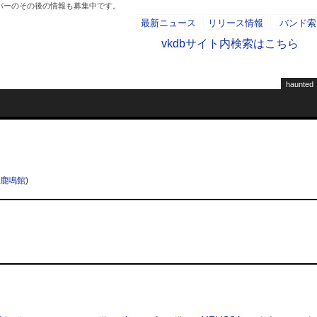
ンバーのその後の情報も募集中です。
最新ニュース
リリース情報
バンド索
vkdbサイト内検索はこちら
haunted
- AD -
鹿鳴館
)