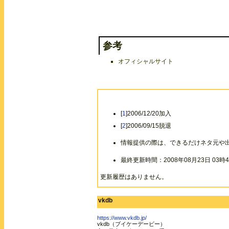
参考
オフィシャルサイト
[
1
]2006/12/20加入
[
2
]2006/09/15脱退
情報提供の際は、できるだけネタ元や
最終更新時間：2008年08月23日 03時4
更新履歴はありません。
vkdb
https://www.vkdb.jp/
vkdb（ブイケーデービー）