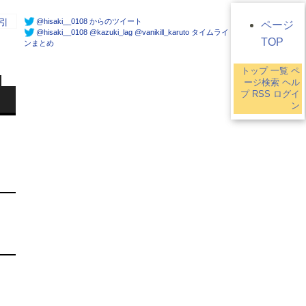
@hisaki__0108 からのツイート
引
ページ
@hisaki__0108 @kazuki_lag @vanikill_karuto タイムライ
TOP
ンまとめ
トップ
一覧
ペ
ージ検索
ヘル
プ
RSS
ログイ
ン