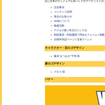
主に日本のヴィジュアル系バンドやアーティストの
注意事項
コンテンツ説明
過去のお知らせ
vkdbについて
義援活動
アクセス数
/
本日のリンク元
削除要請・削除履歴
/
問合せフォーム
/
掲載
10周年特設ページ
/
主催イベント
キャラクター・旧ロゴデザイン
藤谷“まつおか”千明 様
新ロゴデザイン
グロリ 様
バナー