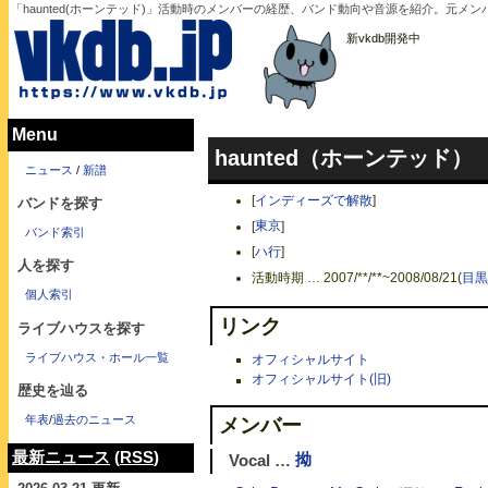
「haunted(ホーンテッド)」活動時のメンバーの経歴、バンド動向や音源を紹介。元メ
新vkdb開発中
Menu
haunted（ホーンテッド）
ニュース
/
新譜
[
インディーズで解散
]
バンドを探す
[
東京
]
バンド索引
[
ハ行
]
人を探す
活動時期 … 2007/**/**~2008/08/21(
目黒
個人索引
リンク
ライブハウスを探す
ライブハウス・ホール一覧
オフィシャルサイト
オフィシャルサイト(旧)
歴史を辿る
年表
/
過去のニュース
メンバー
最新ニュース
(
RSS
)
Vocal …
拗