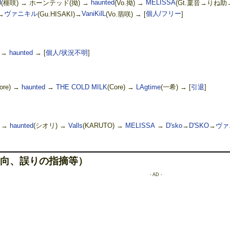
d
(榧咲) → ホーンテッド(拗) →
haunted
(Vo.拗) →
MELISSA
(Gt.稟音→りね助
→
ヴァニキル
(Gu.HISAKI)→
VaniKilL
(Vo.翡咲) →
[
個人/フリー
]
 →
haunted
→
[
個人/状況不明
]
re) →
haunted
→
THE COLD MILK
(Core) →
LAgtime
(一希) →
[
引退
]
 →
haunted
(シオリ) →
Valls
(KARUTO) →
MELISSA
→
D'sko
→
D'SKO
→
ヴァ
向、誤りの指摘等）
- AD -