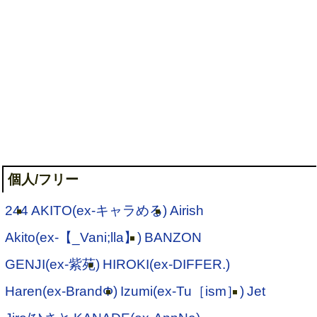
個人/フリー
244
AKITO(ex-キャラめる)
Airish
Akito(ex-【_Vani;lla】)
BANZON
GENJI(ex-紫苑)
HIROKI(ex-DIFFER.)
Haren(ex-BrandΦ)
Izumi(ex-Tu［ism］)
Jet