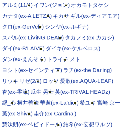
アルミ(11/4)
イワン(ジョン)
オカモトタケシ
カナタ(ex-A'LETZA)
キカサ
ギル(ex-ディアモア)
クロ(ex-GerVelir)
シンヤ(ex-ルギナ)
スバル(ex-LiViNG DEAD)
タカフミ(ex-カカシ)
ダイ(ex-B'LAIVE)
ダイキ(ex-ケルベロス)
ダン(ex-えんそく)
トライチ
メト
ヨシト(ex-セインティア)
ラチ(ex-the Darling)
リウキ
リゼ(2/1)
ロッソ
愛歌(ex.AQUA-LEAF)
杏(ex-零流)
瓜生 晃士
英(ex-TRIVAL HEADz)
縁_心
横井善法
華遊(ex-La'dior)
希ユキ
宮崎 京一
薫(ex-Shiva)
圭介(ex-Cardinal)
慧汰朗(ex-ベビィドール)
結希(ex-妄想ワルツ)