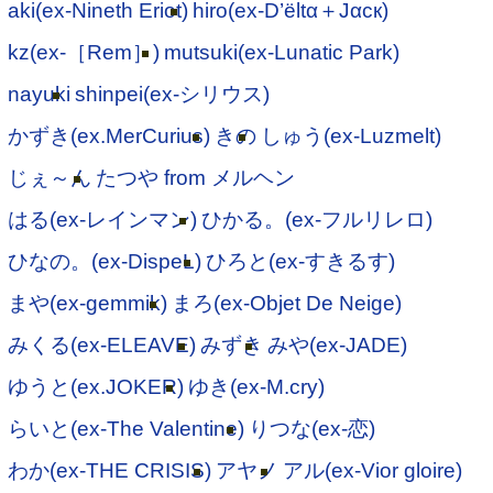
aki(ex-Nineth Eriot)
hiro(ex-D’ёltα＋Jαск)
kz(ex-［Rem］)
mutsuki(ex-Lunatic Park)
nayuki
shinpei(ex-シリウス)
かずき(ex.MerCurius)
きの
しゅう(ex-Luzmelt)
じぇ～ん
たつや from メルヘン
はる(ex-レインマン)
ひかる。(ex-フルリレロ)
ひなの。(ex-DispeL)
ひろと(ex-すきるす)
まや(ex-gemmik)
まろ(ex-Objet De Neige)
みくる(ex-ELEAVE)
みずき
みや(ex-JADE)
ゆうと(ex.JOKER)
ゆき(ex-M.cry)
らいと(ex-The Valentine)
りつな(ex-恋)
わか(ex-THE CRISIS)
アヤノ
アル(ex-Vior gloire)