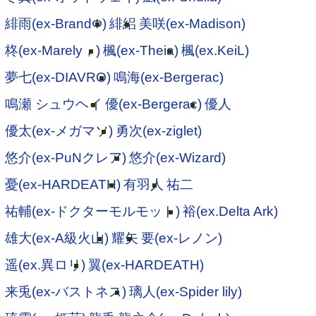
緋雨(ex-BrandΦ)
緋絽
美咲(ex-Madison)
柊(ex-Marely，)
楓(ex-Theia)
楓(ex.KeiL)
夢七(ex-DIAVRO)
鳴海(ex-Bergerac)
鳴瀬 シュウヘイ
優(ex-Bergerac)
優人
優太(ex-メガマソ)
勇次(ex-ziglet)
悠介(ex-PuNクレア)
悠介(ex-Wizard)
憂(ex-HARDEATH)
有羽人
祐二
祐輔(ex-ドクターモルモット)
裕(ex.Delta Ark)
雄大(ex-A級火山)
耀矢
要(ex-レノン)
遥(ex.異ロリ)
翼(ex-HARDEATH)
来兎(ex-バストネス)
璃人(ex-Spider lily)