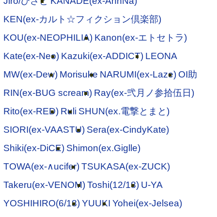
Jiro/ひさと
KANADE(ex-AnnNa)
KEN(ex-カルト☆フィクション倶楽部)
KOU(ex-NEOPHILIA)
Kanon(ex-エトセトラ)
Kate(ex-Neo)
Kazuki(ex-ADDICT)
LEONA
MW(ex-Dew)
Morisuke
NARUMI(ex-Laze)
OI助
RIN(ex-BUG scream)
Ray(ex-弐月ノ参拾伍日)
Rito(ex-RED)
Ruli
SHUN(ex.電撃とまと)
SIORI(ex-VAASTU)
Sera(ex-CindyKate)
Shiki(ex-DiCE)
Shimon(ex.Giglle)
TOWA(ex-∧ucifer)
TSUKASA(ex-ZUCK)
Takeru(ex-VENOM)
Toshi(12/18)
U-YA
YOSHIHIRO(6/18)
YUUKI
Yohei(ex-Jelsea)