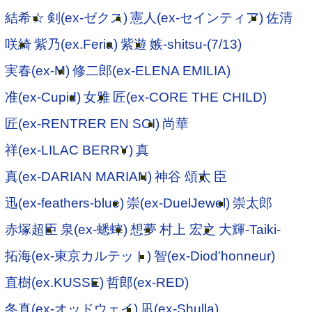
結希☆
剣(ex-ゼクス)
憲人(ex-セインティア)
佐清
咲綺
紫乃(ex.Feria)
紫遊
嫉-shitsu-(7/13)
実春(ex-M)
修二郎(ex-ELENA EMILIA)
准(ex-Cupid)
女雅
匠(ex-CORE THE CHILD)
匠(ex-RENTRER EN SOI)
尚華
祥(ex-LILAC BERRY)
真
真(ex-DARIAN MARIAN)
神谷 頌太
臣
迅(ex-feathers-blue)
崇(ex-DuelJewel)
崇太郎
赤塚超臣
泉(ex-蟋蟀)
想夢
村上 宏之
大輝-Taiki-
拓海(ex-東京カルテット)
智(ex-Diod'honneur)
直樹(ex.KUSSE)
哲郎(ex-RED)
冬真(ex-オッドウェイ)
凪(ex-Shulla)