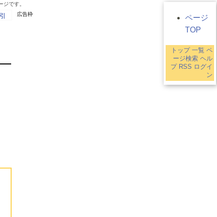
ージです。
広告枠
引
ページ
TOP
トップ
一覧
ペ
9
ージ検索
ヘル
プ
RSS
ログイ
ン