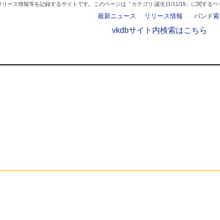
リース情報等を記録するサイトです。このページは「カテゴリ:誕生日/11/19」に関するペ
最新ニュース
リリース情報
バンド索
vkdbサイト内検索はこちら
カテゴリ:誕生日/11/1
- AD -