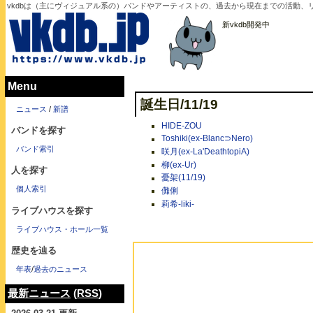
vkdbは（主にヴィジュアル系の）バンドやアーティストの、過去から現在までの活動、リ
新vkdb開発中
Menu
誕生日/11/19
ニュース
/
新譜
HIDE-ZOU
バンドを探す
Toshiki(ex-Blanc⊃Nero)
バンド索引
咲月(ex-La'DeathtopiA)
柳(ex-Ur)
人を探す
憂架(11/19)
個人索引
儺俐
莉希-liki-
ライブハウスを探す
ライブハウス・ホール一覧
歴史を辿る
年表
/
過去のニュース
最新ニュース
(
RSS
)