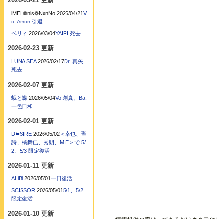
2026-03-21 更新
iMEL❁nis❁NonNo
2026/04/21
V
o. Amon 引退
ベリィ
2026/03/04
YAIRI 死去
2026-02-23 更新
LUNA SEA
2026/02/17
Dr. 真矢
死去
2026-02-07 更新
蛾と蝶
2026/05/04
Vo.創真、Ba.
一色日和
2026-02-01 更新
D≒SIRE
2026/05/02
＜幸也、聖
詩、橘舞已、秀朗、MIE＞で 5/
2、5/3 限定復活
2026-01-11 更新
ALiBi
2026/05/01
一日復活
SCISSOR
2026/05/01
5/1、5/2
限定復活
2026-01-10 更新