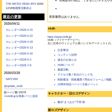
情報提供の際は、できるだけネタ元や
THE MICRO HEAD 4N'S
2026/
12/18
無期限活動休止
最近の更新
更新履歴はありません。
2026/04/11
vkdb
カレンダー/2026-4-15
カレンダー/2026-4-22
https://www.vkdb.jp/
vkdb（ブイケーデービー）
カレンダー/2026-4-29
主に日本のヴィジュアル系バンドやアーティストの
カレンダー/2026-5-13
注意事項
カレンダー/2026-5-20
コンテンツ説明
カレンダー/2026-6-3
過去のお知らせ
vkdbについて
カレンダー/2026-7-8
義援活動
2026/03/28
アクセス数
/
本日のリンク元
NATCHIN
削除要請・削除履歴
/
問合せフォーム
/
掲載
10周年特設ページ
/
主催イベント
@update_vkdb
総ページ数:15078
キャラクター・旧ロゴデザイン
>>
vkdb.jpを検索バーに追加
藤谷“まつおか”千明 様
新ロゴデザイン