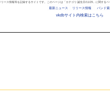
リース情報等を記録するサイトです。このページは「カテゴリ:誕生日/11/29」に関するペ
最新ニュース
リリース情報
バンド索
vkdbサイト内検索はこちら
カテゴリ:誕生日/11/2
- AD -