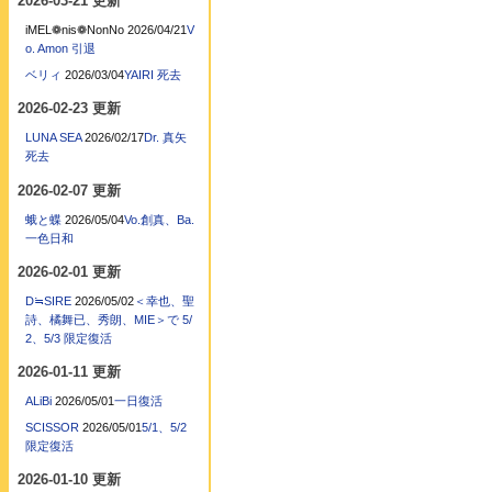
2026-03-21 更新
iMEL❁nis❁NonNo
2026/04/21
V
o. Amon 引退
ベリィ
2026/03/04
YAIRI 死去
2026-02-23 更新
LUNA SEA
2026/02/17
Dr. 真矢
死去
2026-02-07 更新
蛾と蝶
2026/05/04
Vo.創真、Ba.
一色日和
2026-02-01 更新
D≒SIRE
2026/05/02
＜幸也、聖
詩、橘舞已、秀朗、MIE＞で 5/
2、5/3 限定復活
2026-01-11 更新
ALiBi
2026/05/01
一日復活
SCISSOR
2026/05/01
5/1、5/2
限定復活
2026-01-10 更新