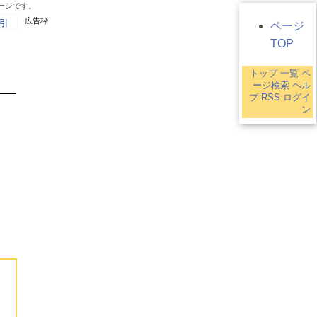
ージです。
広告枠
引
ページ
TOP
トップ
一覧
ペ
9
ージ検索
ヘル
プ
RSS
ログイ
ン