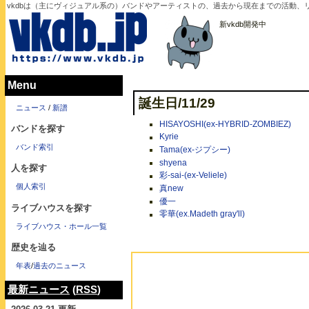
vkdbは（主にヴィジュアル系の）バンドやアーティストの、過去から現在までの活動、リ
新vkdb開発中
Menu
誕生日/11/29
ニュース
/
新譜
HISAYOSHI(ex-HYBRID-ZOMBIEZ)
バンドを探す
Kyrie
バンド索引
Tama(ex-ジプシー)
shyena
人を探す
彩-sai-(ex-Veliele)
個人索引
真new
優一
ライブハウスを探す
零華(ex.Madeth gray'll)
ライブハウス・ホール一覧
歴史を辿る
年表
/
過去のニュース
最新ニュース
(
RSS
)