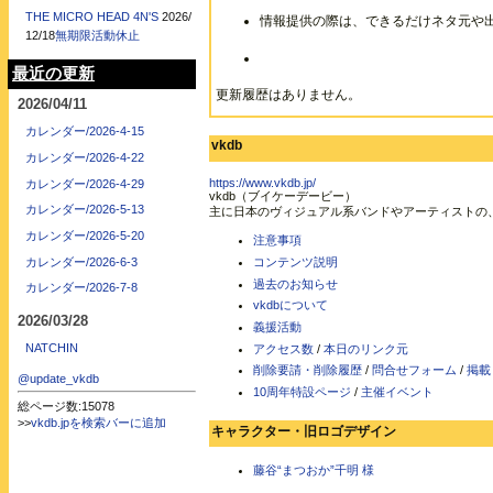
THE MICRO HEAD 4N'S
2026/
情報提供の際は、できるだけネタ元や
12/18
無期限活動休止
最近の更新
更新履歴はありません。
2026/04/11
カレンダー/2026-4-15
vkdb
カレンダー/2026-4-22
https://www.vkdb.jp/
カレンダー/2026-4-29
vkdb（ブイケーデービー）
カレンダー/2026-5-13
主に日本のヴィジュアル系バンドやアーティストの
カレンダー/2026-5-20
注意事項
カレンダー/2026-6-3
コンテンツ説明
過去のお知らせ
カレンダー/2026-7-8
vkdbについて
2026/03/28
義援活動
NATCHIN
アクセス数
/
本日のリンク元
削除要請・削除履歴
/
問合せフォーム
/
掲載
@update_vkdb
10周年特設ページ
/
主催イベント
総ページ数:15078
>>
vkdb.jpを検索バーに追加
キャラクター・旧ロゴデザイン
藤谷“まつおか”千明 様