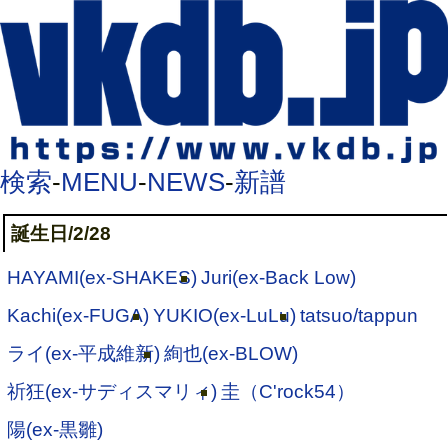
検索
-
MENU
-
NEWS
-
新譜
誕生日/2/28
HAYAMI(ex-SHAKES)
Juri(ex-Back Low)
Kachi(ex-FUGA)
YUKIO(ex-LuLu)
tatsuo/tappun
ライ(ex-平成維新)
絢也(ex-BLOW)
祈狂(ex-サディスマリィ)
圭（C'rock54）
陽(ex-黒雛)